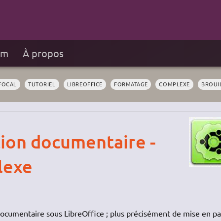
um
À propos
FOCAL
TUTORIEL
LIBREOFFICE
FORMATAGE
COMPLEXE
BROUI
tion documentaire -
lexe
documentaire sous LibreOffice ; plus précisément de mise en p