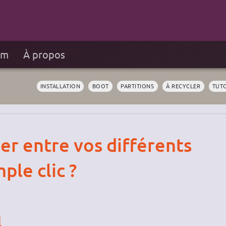
um
À propos
INSTALLATION
BOOT
PARTITIONS
À RECYCLER
TUT
r entre vos différents
ple clic ?
l