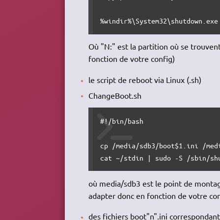
%windir%
\System32\
shutdown
.exe
Où "N:" est la partition où se trouven
fonction de votre config)
le script de reboot via Linux (.sh)
ChangeBoot.sh
#!/bin/bash
cp
/
media
/
sdb3
/
boot
$1
.ini 
/
med
cat
 ~
/
stdin 
|
sudo
-S
/
sbin
/
sh
où media/sdb3 est le point de montage 
adapter donc en fonction de votre con
des fichiers boot"n".ini correspondant