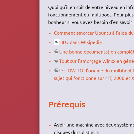
Quoi qu'il en soit de votre niveau en inf
fonctionnement du multiboot. Pour plus d
bonheur si vous avez besoin d'en savoir p
Comment amorcer Ubuntu à l'aide du
LILO dans Wikipedia
Une bonne documentation complète
Tout sur l'amorçage Winxx en génér
le HOW TO d'origine du multiboot
sujet qui fonctionne sur NT, 2000 et 
Prérequis
Avoir une machine avec deux systèmes
disques durs distincts.