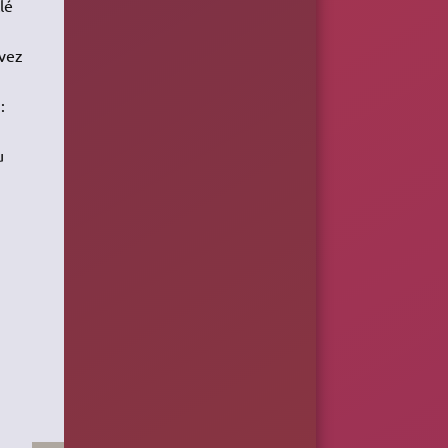
lé
uvez
:
u