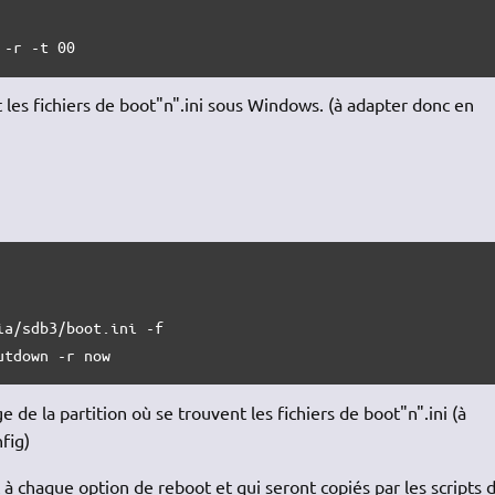
 
-r
-t
 00
t les fichiers de boot"n".ini sous Windows. (à adapter donc en
ia
/
sdb3
/
boot.ini 
-f
utdown 
-r
 now
de la partition où se trouvent les fichiers de boot"n".ini (à
fig)
 à chaque option de reboot et qui seront copiés par les scripts 