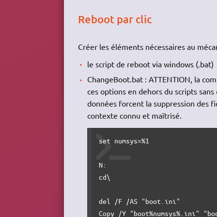
Reboot par clic
Créer les éléments nécessaires au mécani
le script de reboot via windows (.bat)
ChangeBoot.bat : ATTENTION, la comma
ces options en dehors du scripts sans
données forcent la suppression des fi
contexte connu et maîtrisé.
set
 numsys=
%1
cd
\

del
/F
/AS
"boot.ini"
Copy
/Y
"boot
%numsys%
.ini"
"bo