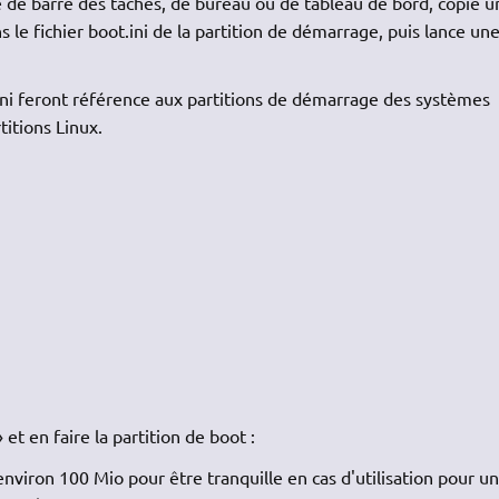
ne de barre des tâches, de bureau ou de tableau de bord, copie u
s le fichier boot.ini de la partition de démarrage, puis lance un
.ini feront référence aux partitions de démarrage des systèmes
itions Linux.
 et en faire la partition de boot :
nviron 100 Mio pour être tranquille en cas d'utilisation pour u