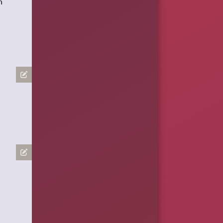
n
e
n