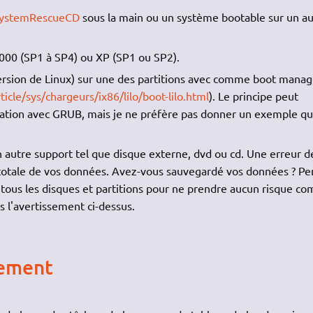
ystemRescueCD
sous la main ou un système bootable sur un au
000 (SP1 à SP4) ou XP (SP1 ou SP2).
version de Linux) sur une des partitions avec comme boot manag
icle/sys/chargeurs/ix86/lilo/boot-lilo.html
). Le principe peut
llation avec GRUB, mais je ne préfère pas donner un exemple qu
 autre support tel que disque externe, dvd ou cd. Une erreur d
 totale de vos données. Avez-vous sauvegardé vos données ? P
tous les disques et partitions pour ne prendre aucun risque c
s l'avertissement ci-dessus.
nement