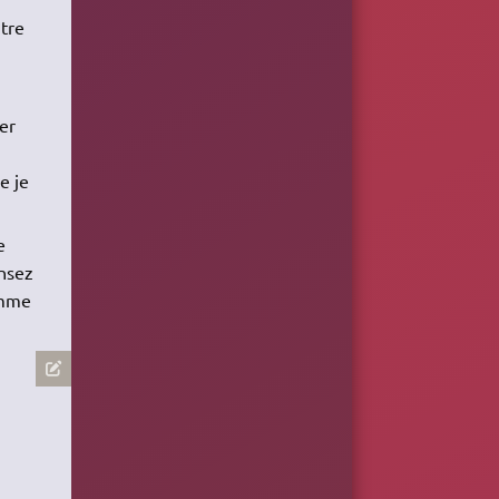
tre
er
e je
e
ensez
omme