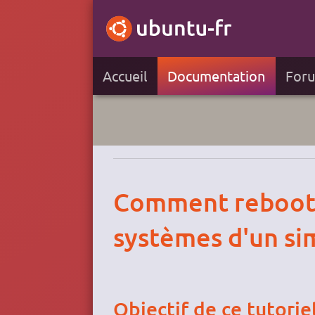
Accueil
Documentation
For
Comment reboote
systèmes d'un sim
Objectif de ce tutorie