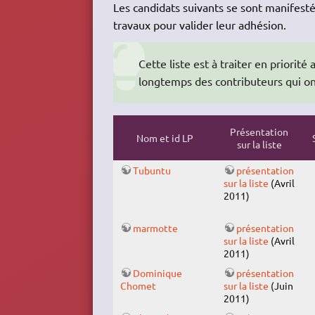
Les candidats suivants se sont manifesté
travaux pour valider leur adhésion.
Cette liste est à traiter en priorité
longtemps des contributeurs qui ont
Présentation
Nom et id LP
sur la liste
Tubuntu
présentation
sur la liste
(Avril
2011)
marmotte
présentation
sur la liste
(Avril
2011)
Dominique
présentation
Chomet
sur la liste
(Juin
2011)