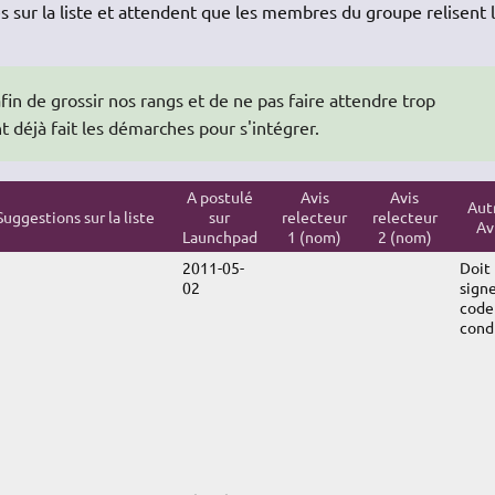
s sur la liste et attendent que les membres du groupe relisent 
 afin de grossir nos rangs et de ne pas faire attendre trop
 déjà fait les démarches pour s'intégrer.
A postulé
Avis
Avis
Aut
Suggestions sur la liste
sur
relecteur
relecteur
Av
Launchpad
1 (nom)
2 (nom)
2011-05-
Doit
02
signe
code
cond