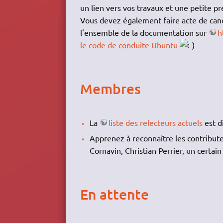
un lien vers vos travaux et une petite p
Vous devez également faire acte de can
l'ensemble de la documentation sur
h
le code de conduite Ubuntu
Membres
La
liste des relecteurs actuels
est d
Apprenez à reconnaître les contribut
Cornavin, Christian Perrier, un certa
En attente