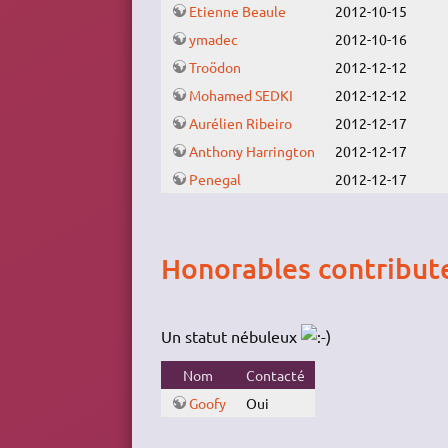
Etienne Beaule
2012-10-15
ymadec
2012-10-16
Troödon
2012-12-12
Mohamed SEDKI
2012-12-12
Aurélien Ribeiro
2012-12-17
Anthony Harrington
2012-12-17
Penegal
2012-12-17
Honorables contribut
Un statut nébuleux
Nom
Contacté
Goofy
Oui