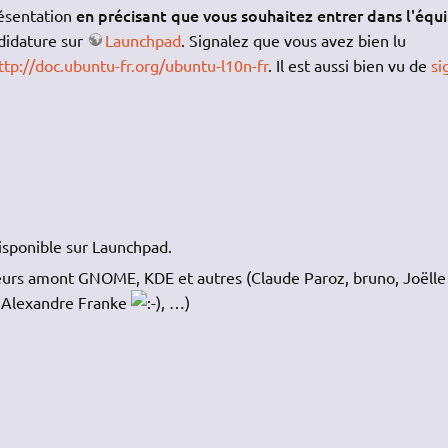
en précisant que vous souhaitez entrer dans l'équ
résentation
didature sur
Launchpad
. Signalez que vous avez bien lu
ttp://doc.ubuntu-fr.org/ubuntu-l10n-fr
. Il est aussi bien vu de
si
isponible sur Launchpad.
eurs amont GNOME, KDE et autres (Claude Paroz, bruno, Joëlle
in Alexandre Franke
, …)