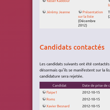
Yasser Kaddour
l
Jérémy Jeanne
Présentation
T
sur la liste
(
(Décembre
2012)
Candidats contactés
Les candidats suivants ont été contacté
désormais qu'ils se manifestent sur la li
candidature sera rejetée.
Candidat
Date de prise de 
flaipe1
2012-10-15
Roms
2012-10-15
Xavier Besnard
2012-10-15