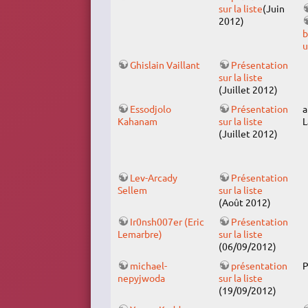
sur la liste
(Juin
2012)
b
u
Ghislain Vaillant
Présentation
sur la liste
(Juillet 2012)
Essodjolo
Présentation
a
Kahanam
sur la liste
L
(Juillet 2012)
Lev-Arcady
Présentation
Sellem
sur la liste
(Août 2012)
Ir0nsh007er (Eric
Présentation
Lemarbre)
sur la liste
(06/09/2012)
michael-
présentation
P
nepyjwoda
sur la liste
(19/09/2012)