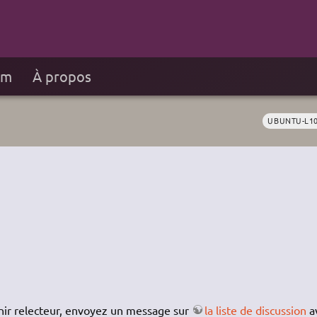
um
À propos
UBUNTU-L1
nir relecteur, envoyez un message sur
la liste de discussion
a