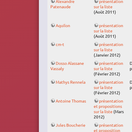
Alexandre
présentation
Patenaude
sur la liste
(Août 2011)
Aquilon
présentation
sur la liste
(Août 2011)
cm-t
présentation
sur la liste
(Janvier 2012)
Dosso Alassane
présentation
D
Vassaly
sur la liste
p
(Février 2012)
Mathys Rennela
présentation
D
sur la liste
p
(Février 2012)
Antoine Thomas
présentation
et propositions
sur la liste
(Mars
2012)
Jules Boucherie
présentation
et proposition