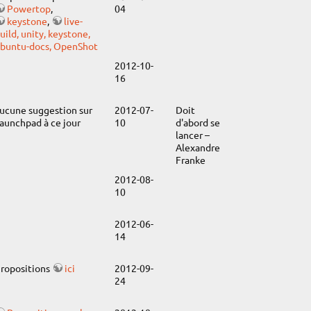
Powertop
,
04
keystone
,
live-
uild, unity, keystone,
buntu-docs, OpenShot
2012-10-
16
ucune suggestion sur
2012-07-
Doit
aunchpad à ce jour
10
d'abord se
lancer –
Alexandre
Franke
2012-08-
10
2012-06-
14
ropositions
ici
2012-09-
24