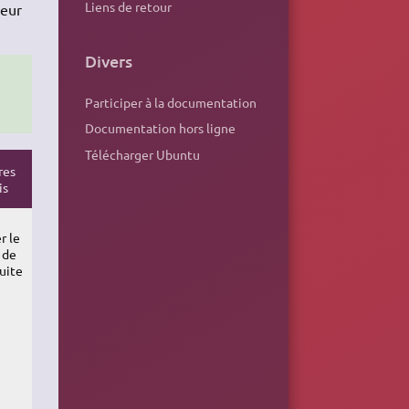
Liens de retour
leur
Divers
Participer à la documentation
Documentation hors ligne
Télécharger Ubuntu
res
is
r le
 de
uite