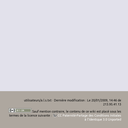
utilisateurs/a.l.s.txt
· Dernière modification : Le 20/01/2009, 14:46 de
213.95.41.13
Sauf mention contraire, le contenu de ce wiki est placé sous les
termes de la licence suivante :
CC Paternité-Partage des Conditions Initiales
à l'Identique 3.0 Unported