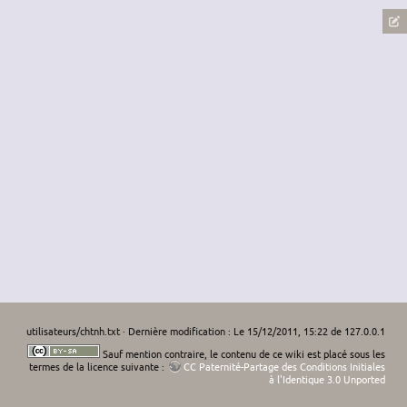
utilisateurs/chtnh.txt
· Dernière modification : Le 15/12/2011, 15:22 de
127.0.0.1
Sauf mention contraire, le contenu de ce wiki est placé sous les
termes de la licence suivante :
CC Paternité-Partage des Conditions Initiales
à l'Identique 3.0 Unported