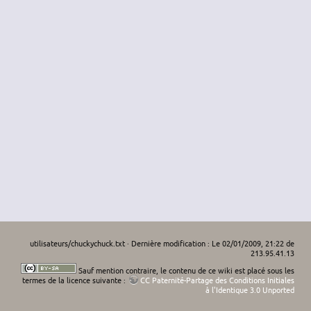
utilisateurs/chuckychuck.txt
· Dernière modification : Le 02/01/2009, 21:22 de
213.95.41.13
Sauf mention contraire, le contenu de ce wiki est placé sous les
termes de la licence suivante :
CC Paternité-Partage des Conditions Initiales
à l'Identique 3.0 Unported