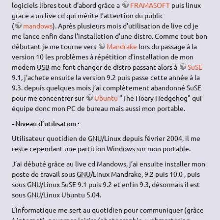
logiciels libres tout d’abord grâce a
FRAMASOFT
puis linux
grace a un live cd qui mérite l’attention du public
(
mandows
). Après plusieurs mois d’utilisation de live cd je
me lance enfin dans l’installation d’une distro. Comme tout bon
débutant je me tourne vers
Mandrake
lors du passage à la
version 10 les problèmes à répétition d’installation de mon
modem
USB
me font changer de distro passant alors à
SuSE
9.1, j’achete ensuite la version 9.2 puis passe cette année à la
9.3. depuis quelques mois j’ai complètement abandonné SuSE
pour me concentrer sur
Ubuntu
"The Hoary Hedgehog" qui
équipe donc mon PC de bureau mais aussi mon portable.
- Niveau d’utilisation :
Utilisateur quotidien de
GNU
/Linux depuis février 2004, il me
reste cependant une partition Windows sur mon portable.
J’ai débuté grâce au live cd Mandows, j’ai ensuite installer mon
poste de travail sous
GNU
/Linux Mandrake, 9.2 puis 10.0 , puis
sous
GNU
/Linux SuSE 9.1 puis 9.2 et enfin 9.3, désormais il est
sous
GNU
/Linux Ubuntu 5.04.
L’informatique me sert au quotidien pour communiquer (grâce
à internet), pour mes loisirs (photographie, webmastering,