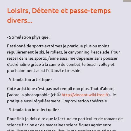
Loisirs, Détente et passe-temps
divers...
- Stimulation physique :
Passionné de sports extrêmes je pratique plus ou moins
régulièrement le ski, le rollers, le canyonning, l’escalade. Pour
rester dans les sports, j’aime aussi me dépenser sans pousser
d’adrénaline grâce à la canne de combat, le beach volley et
prochainement aussi l’ultimate freesbie.
- Stimulation artistique :
Coté artistique c’est pas mal rempli non plus. Tout d’abord,
j’adore la photographie (cf
http://vincent.wiki.free.fr
). Je
pratique aussi régulièrement l’improvisation théâtrale.
- Stimulation intellectuelle :
Pour finir je dois dire que la lecture en particulier de romans de
science fiction et de magazines scientifiques agrémente
régulièrement mon temps libre. je me passionne aussi pour