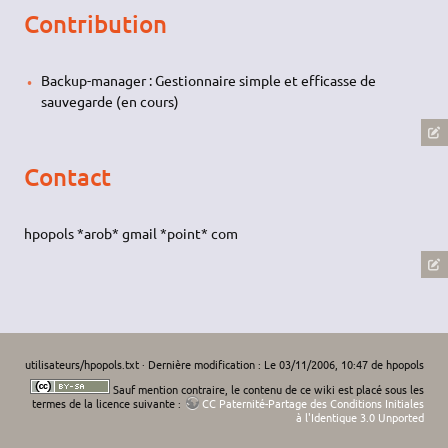
Contribution
Backup-manager : Gestionnaire simple et efficasse de
sauvegarde (en cours)
Contact
hpopols *arob* gmail *point* com
utilisateurs/hpopols.txt
· Dernière modification : Le 03/11/2006, 10:47 de
hpopols
Sauf mention contraire, le contenu de ce wiki est placé sous les
termes de la licence suivante :
CC Paternité-Partage des Conditions Initiales
à l'Identique 3.0 Unported