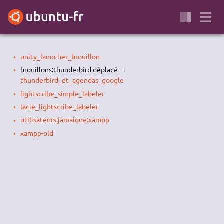
unity_launcher_brouillon
brouillons:thunderbird déplacé →
thunderbird_et_agendas_google
lightscribe_simple_labeler
lacie_lightscribe_labeler
utilisateurs:jamaique:xampp
xampp-old