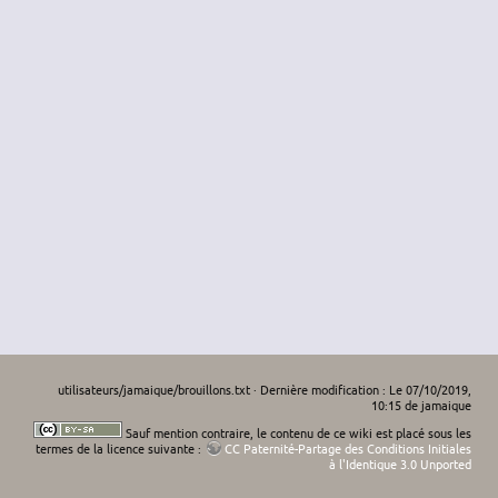
utilisateurs/jamaique/brouillons.txt
· Dernière modification : Le 07/10/2019,
10:15 de
jamaique
Sauf mention contraire, le contenu de ce wiki est placé sous les
termes de la licence suivante :
CC Paternité-Partage des Conditions Initiales
à l'Identique 3.0 Unported