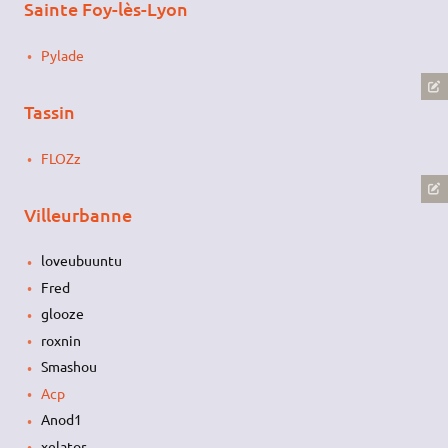
Sainte Foy-lès-Lyon
Pylade
Tassin
FLOZz
Villeurbanne
loveubuuntu
Fred
glooze
roxnin
Smashou
Acp
Anod1
xelator