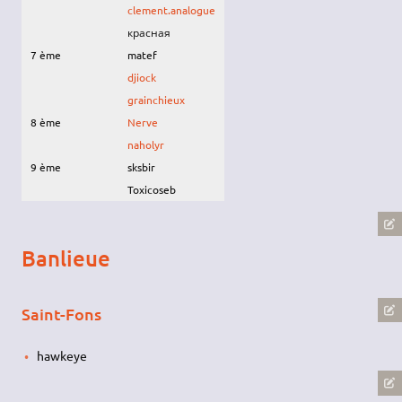
clement.analogue
красная
7 ème
matef
djiock
grainchieux
8 ème
Nerve
naholyr
9 ème
sksbir
Toxicoseb
Banlieue
Saint-Fons
hawkeye