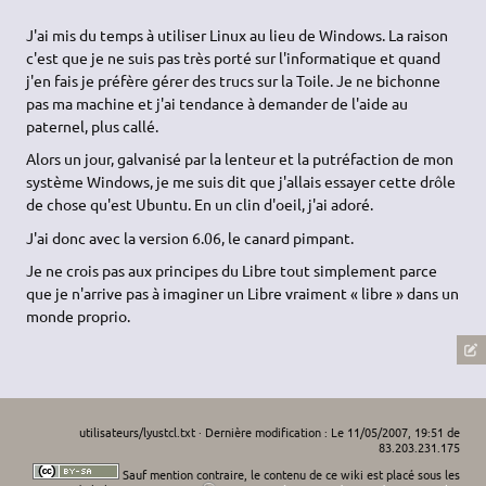
J'ai mis du temps à utiliser Linux au lieu de Windows. La raison
c'est que je ne suis pas très porté sur l'informatique et quand
j'en fais je préfère gérer des trucs sur la Toile. Je ne bichonne
pas ma machine et j'ai tendance à demander de l'aide au
paternel, plus callé.
Alors un jour, galvanisé par la lenteur et la putréfaction de mon
système Windows, je me suis dit que j'allais essayer cette drôle
de chose qu'est Ubuntu. En un clin d'oeil, j'ai adoré.
J'ai donc avec la version 6.06, le canard pimpant.
Je ne crois pas aux principes du Libre tout simplement parce
que je n'arrive pas à imaginer un Libre vraiment « libre » dans un
monde proprio.
utilisateurs/lyustcl.txt
· Dernière modification : Le 11/05/2007, 19:51 de
83.203.231.175
Sauf mention contraire, le contenu de ce wiki est placé sous les