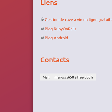
Liens
Gestion de cave à vin en ligne gratuit
Blog RubyOnRails
Blog Android
Contacts
Mail
manusvs650 à free dot fr