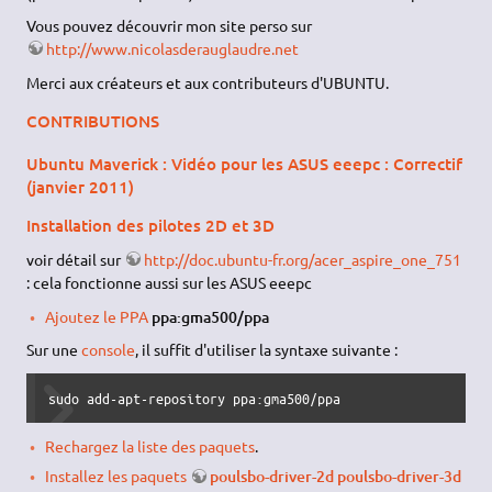
Vous pouvez découvrir mon site perso sur
http://www.nicolasderauglaudre.net
Merci aux créateurs et aux contributeurs d'UBUNTU.
CONTRIBUTIONS
Ubuntu Maverick : Vidéo pour les ASUS eeepc : Correctif
(janvier 2011)
Installation des pilotes 2D et 3D
voir détail sur
http://doc.ubuntu-fr.org/acer_aspire_one_751
: cela fonctionne aussi sur les ASUS eeepc
Ajoutez le PPA
ppa:gma500/ppa
Sur une
console
, il suffit d'utiliser la syntaxe suivante :
sudo add-apt-repository ppa:gma500/ppa
Rechargez la liste des paquets
.
Installez les paquets
poulsbo-driver-2d poulsbo-driver-3d