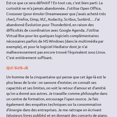
Est-ce que ce sera définitif ? En tout cas, c'est bien parti. La
curiosité ne m'a jamais abandonnée. J'utilise Open Office,
Crossover (pour émuler Dreamweaver que j'avais acheté très
cher), Firefox, Gimp, VLC, Audacity, Scribus, Sunbird… J'ai
abandonné Évolution pour Thunderbird, en raison des
difficultés de coordination avec Google Agenda. J'utilise
Virtual Box pour les quelques logiciels complémentaires
nécessaires parfois de MS Windows (dans le multimédia par
exemple), et pour le logiciel Mediator dont je n'ai
malheureusement pas encore trouvé l'équivalent sous Linux.
C'est entièrement suffisant.
QUI SUIS-JE
Un homme de la cinquantaine qui pense que cet âge-là est le
plus beau de la vie : on savoure d'exister, on connaît ses
capacités et ses limites, on voit le retour d'amour et d'amitié
qu'on a donné aux autres. Je travaille comme philosophe dans
un centre de formation, encourage l'open source. Je fais
également des enquêtes techniques sur la consommation
d'énergie dans des entreprises. Je me rattrape en écrivant
(plusieurs livres publiés) et en donnant des concerts de piano.