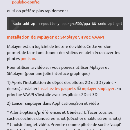
poulsbo-config
.
ou si on préfère plus rapidement :
sudo add-apt-repository ppa:gma500/ppa && sudo apt-get up
Installation de Mplayer et SMplayer, avec VAAPI
Mplayer est un logiciel de lecture de vidéo. Cette version
permet de faire fonctionner des vidéos en plein écran avec les
pilotes
poulsbo
.
Pour utiliser la vidéo sur vous pouvez utiliser Mplayer et
SMplayer (pour une jolie interface graphique)
1) Après l'installation du dépôt des pilotes 2D et 3D (voir ci-
dessus), installer
installez les paquets
mplayer smplayer
. En
principe VAAPI s'installe avec les pilotes 2D et 3D
2)
Lancer smplayer
dans Applications/Son et vidéo
* Aller à
options/préférences et Général
: Effacer tous les
caches cochées dans screenshot (décoher enable screenshots)
* Choisir l'onglet vidéo. Prendre comme pilote de sortie 'vaapi'