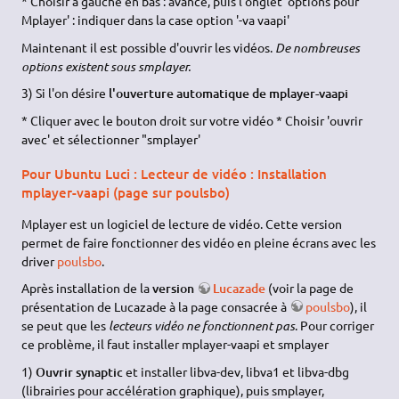
* Choisir à gauche en bas : avancé, puis l'onglet 'options pour
Mplayer' : indiquer dans la case option '-va vaapi'
Maintenant il est possible d'ouvrir les vidéos.
De nombreuses
options existent sous smplayer.
3) Si l'on désire
l'ouverture automatique de mplayer-vaapi
* Cliquer avec le bouton droit sur votre vidéo * Choisir 'ouvrir
avec' et sélectionner "smplayer'
Pour Ubuntu Luci : Lecteur de vidéo : Installation
mplayer-vaapi (page sur poulsbo)
Mplayer est un logiciel de lecture de vidéo. Cette version
permet de faire fonctionner des vidéo en pleine écrans avec les
driver
poulsbo
.
Après installation de la
version
Lucazade
(voir la page de
présentation de Lucazade à la page consacrée à
poulsbo
), il
se peut que les
lecteurs vidéo ne fonctionnent pas
. Pour corriger
ce problème, il faut installer mplayer-vaapi et smplayer
1)
Ouvrir synaptic
et installer libva-dev, libva1 et libva-dbg
(librairies pour accélération graphique), puis smplayer,