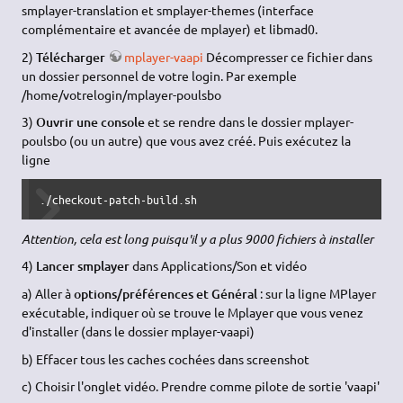
smplayer-translation et smplayer-themes (interface
complémentaire et avancée de mplayer) et libmad0.
2)
Télécharger
mplayer-vaapi
Décompresser ce fichier dans
un dossier personnel de votre login. Par exemple
/home/votrelogin/mplayer-poulsbo
3)
Ouvrir une console
et se rendre dans le dossier mplayer-
poulsbo (ou un autre) que vous avez créé. Puis exécutez la
ligne
./checkout-patch-build.sh
Attention, cela est long puisqu'il y a plus 9000 fichiers à installer
4)
Lancer smplayer
dans Applications/Son et vidéo
a) Aller à
options/préférences et Général
: sur la ligne MPlayer
exécutable, indiquer où se trouve le Mplayer que vous venez
d'installer (dans le dossier mplayer-vaapi)
b) Effacer tous les caches cochées dans screenshot
c) Choisir l'onglet vidéo. Prendre comme pilote de sortie 'vaapi'