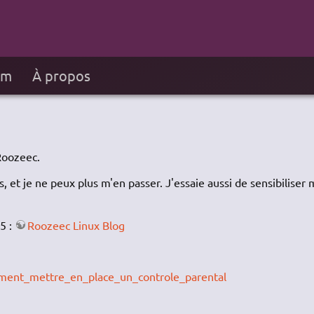
um
À propos
Roozeec.
, et je ne peux plus m'en passer. J'essaie aussi de sensibiliser
5 :
Roozeec Linux Blog
omment_mettre_en_place_un_controle_parental