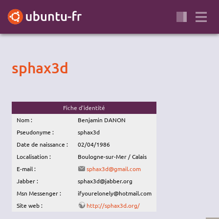
sphax3d
Fiche d'identité
Nom :
Benjamin DANON
Pseudonyme :
sphax3d
Date de naissance :
02/04/1986
Localisation :
Boulogne-sur-Mer / Calais
E-mail :
sphax3d@gmail.com
Jabber :
sphax3d@jabber.org
Msn Messenger :
ifyourelonely@hotmail.com
Site web :
http://sphax3d.org/