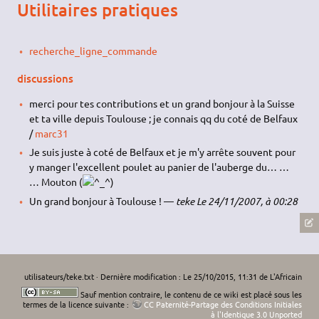
Utilitaires pratiques
recherche_ligne_commande
discussions
merci pour tes contributions et un grand bonjour à la Suisse
et ta ville depuis Toulouse ; je connais qq du coté de Belfaux
/
marc31
Je suis juste à coté de Belfaux et je m'y arrête souvent pour
y manger l'excellent poulet au panier de l'auberge du… …
… Mouton (
)
Un grand bonjour à Toulouse ! —
teke Le 24/11/2007, à 00:28
utilisateurs/teke.txt
· Dernière modification : Le 25/10/2015, 11:31 de
L'Africain
Sauf mention contraire, le contenu de ce wiki est placé sous les
termes de la licence suivante :
CC Paternité-Partage des Conditions Initiales
à l'Identique 3.0 Unported