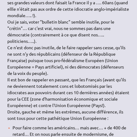
ses grandes valeurs dont faisait la France il y a …. 60ans (quand
ellle n'était pas aux ordre de cette idiocratie anglo-impérialiste
mondiale….. !).
Oui je sais, voter "bulletin blanc" semble inutile, pour le
"crétin"… car c'est vrai, nous ne sommes pas dans une
démocratie (contrairement à ce que disent nos…..
politiciens…..).
Ce n'est donc pas inutile, de le faire rappeler sans cesse, qu'ils
ne sont n'y des républicains (défenseur de la République
Française) puisque tous pro-fédéralisme Européen (Union
Européenne = Pays artificiel), ni des démocrates (défenseurs
de la voix du peuple).
Il est bon de rappeler en passant, que les Français (avant qu'ils
ne deviennent totalement cons et lobotomisés par les
idiocrates aux pouvoirs durant ces 10 dernières années) étaient
pour la CEE (zone d'harmonisation économique et sociale
Européenne) et contre l'Union Européenne (Pays!).
Droite, gauche et même les extrêmes, aucune différence, ils
sont tous pour cette pathétique Union Européenne :
Pour faire comme les américains… mais avec… + de 400 de
retard… Et on nous parle ensuite de modernisme, de