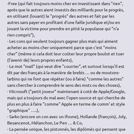
-Free (qui fait toujours moins cher en investissant dans "rien",
après que le autres aient investis des milliards pour le progrès,
en utilisant (louant) le "progrès" des autres et fait par les
autres sans payer en profitant d'une faille juridique et/ou en
jouant la victime pour prendre en pitié la populasse qui "n'a
rien compris"),
- Les cons qui veulent toujours gagner plus mais qui aiment
acheter au moins cher uniquement parce que c'est "moins
cher" (même si cela doit leur coûter leur propre boulot et tuer
(l'avenir de) leurs propres enfants),
- Le mot "mail" (qui veut dire "courrier", et surtout lorsqu'il est
dit par des français à la manière de brebis … ou de moutons-
larbins qui ne font que répéter (ou à faire) "comme les autres"
sans chercher à comprendre le sens des mots ou des choses),
- Microsoft ("petit joueur" maintenant à coté de Apple/Google,
mais qui a toujours du mal avec l'open source et qui cherche de
plus en plus à faire "comme" Apple en terme de comm' et style
"graphique" …..),
- Sarko (encore un con avec un ifoune), Hollande (françois), Joly,
Besancenot, Mélanchon, Le Pen … & Co,
- La pensée unique, les pistonnés, les diplômés qui pensent que