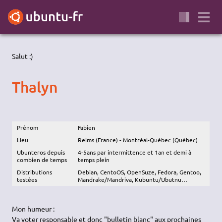
Salut :)
Thalyn
Prénom
Fabien
Lieu
Reims (France) - Montréal-Québec (Québec)
Ubunteros depuis
4-5ans par intermittence et 1an et demi à
combien de temps
temps plein
Distributions
Debian, CentoOS, OpenSuze, Fedora, Gentoo,
testées
Mandrake/Mandriva, Kubuntu/Ubutnu…
Mon humeur :
Va voter responsable et donc "bulletin blanc" aux prochaines