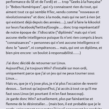
performance du SE et de l'ordi) et … trop "Geeks à la française"
(= "Bobos Numériques", qui n'y connaissent rien du tout, qui
aiment tout ce qui semble HTec, vendu comme "nouveaux et
révolutionnaires" et donc à la mode, mais qui ne sert à rien (et
qui existent déjà depuis des années….), sauf à faire le kikoolol
sur leurs Facebook/Twitter/Google…. donc trop représentatif
de notre époque de : l'idiocratie ("diplômés" mais qui n'ont
aucune réelle intelligence puisque ils n'ont rien compris à leurs
"connaissances" = personnes qui n'ont aucune intelligence ni
donc le "savoir", ni compétences… mais, qui ont un diplôme, et
bien pire encore : un boulot à responsabilité……)
J'ai donc décidé de retourner sur Linux.
Aujourd'hui, j'ai toujours Win7 d'installé sur mon ordi,
uniquement parce que j'ai un jeu qui ne peux tourner sous
Linux…
Mais vu, que je n'y joue plus, je n'ai plus l'occasion de revenir
dessus… Surtout qu'aujourd'hui, j'ai accès à tout ce qu'il me
faut sous Linux (et pourtant il m'en faut beaucoup).
Je garde donc Win7 actuellement, plus par fainéantise et
flemme de le désinstaller… (mais bon, il est probable que je le
garde, uniquement pour rester "à jour" concernant les produits