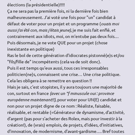
élections (la présidentielle)!!!!
Ça ne sera pas la première fois, ni la dernière fois bien
malheureusement. J'ai voté une fois pour "un" candidat à
défaut de voter pour un projet et un programme (
ouais moi
aussi j'ai été con, mais j'étais jeune)
, je me suis fait enflé, et
contrairement aux idiots, moi, on m'entube pas deux fois…
Puis désormais, je ne vote QUE pour un projet (chose
inexistante en politique)
Ras le bol de cette génération d'idiocrates pistonné(e)s et/ou
"fils/fille de" incompétents (cela va de soit donc).
Puis il est temps qu'eux aussi, tous ces irresponsables
politicien(ne)s, connaissent une crise… Une crise politique.
Cela les obligera à se remettre en question !!
Mais je sais, c'est utopistes, il y aura toujours une majorité de
con, surtout en france
(avec un "f minuscule oui : province
européenne maintenant!!)
, pour voter pour UN(E) candidat et
non pour un projet digne de ce nom : Réaliste, faisable,
réalisable, et rentable (=Générateur de dynamisme, d'activité,
d'argent (pas pour s'acheter des Rolex, mais pour investir à la
création!), de (vrais) emplois, de projets, d'idées, d'initiatives,
d'innovation, de modernisme, d'avant-gardisme…. Bref toutes