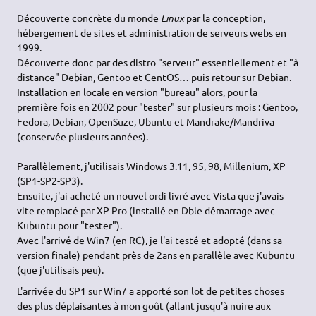
Découverte concrète du monde
Linux
par la conception,
hébergement de sites et administration de serveurs webs en
1999.
Découverte donc par des distro "serveur" essentiellement et "à
distance" Debian, Gentoo et CentOS… puis retour sur Debian.
Installation en locale en version "bureau" alors, pour la
première fois en 2002 pour "tester" sur plusieurs mois : Gentoo,
Fedora, Debian, OpenSuze, Ubuntu et Mandrake/Mandriva
(conservée plusieurs années).
Parallèlement, j'utilisais Windows 3.11, 95, 98, Millenium, XP
(SP1-SP2-SP3).
Ensuite, j'ai acheté un nouvel ordi livré avec Vista que j'avais
vite remplacé par XP Pro (installé en Dble démarrage avec
Kubuntu pour "tester").
Avec l'arrivé de Win7 (en RC), je l'ai testé et adopté (dans sa
version finale) pendant près de 2ans en parallèle avec Kubuntu
(que j'utilisais peu).
L'arrivée du SP1 sur Win7 a apporté son lot de petites choses
des plus déplaisantes à mon goût (allant jusqu'à nuire aux