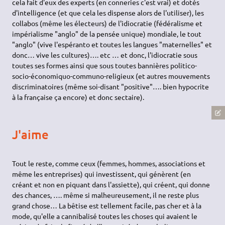
cela fait d'eux des experts (en conneries c'est vrai) et dotés
d'intelligence (et que cela les dispense alors de l'utiliser), les
collabos (même les électeurs) de l'idiocratie (fédéralisme et
impérialisme "anglo" de la pensée unique) mondiale, le tout
"anglo" (vive l'espéranto et toutes les langues "maternelles" et
donc… vive les cultures)…. etc … et donc, l'idiocratie sous
toutes ses formes ainsi que sous toutes bannières politico-
socio-économiquo-communo-religieux (et autres mouvements
discriminatoires (même soi-disant "positive"…. bien hypocrite
à la française ça encore) et donc sectaire).
J'aime
Tout le reste, comme ceux (femmes, hommes, associations et
même les entreprises) qui investissent, qui génèrent (en
créant et non en piquant dans l'assiette), qui créent, qui donne
des chances, …. même si malheureusement, il ne reste plus
grand chose… La bêtise est tellement facile, pas cher et à la
mode, qu'elle a cannibalisé toutes les choses qui avaient le