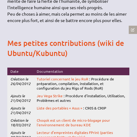
mérite de faire la fierté de l'humanité, de symboliser
l'intelligence humaine ainsi que ses réels progrès.
Peu de choses à aimer, mais cela permet au moins de les aimer
encore plus fort, et ainsi de se battre encore plus pour elles.
Mes petites contributions (wiki de
Ubuntu/Kubuntu)
Date
Documentation
Création le
Tutoriel concernant le jeu RoR
: Procédure de
26/04/2012
préparation, compilation, installation, et
configuration du jeu Rigs of Rods (RoR)
Ajouts le
Jeu Vega Strike
: Procédure d'installation, Utilisation,
21/04/2012
Problèmes et autres
Ajouts le
Liste des portables « Asus »
: C90S & C90P
21/04/2012
Création le
Choqok est un client de micro-blogage pour
18/03/2012
l'environnement de bureau KDE
Ajouts le
Lecteur d’empreintes digitales FPrint (parties
08/03/2012
concernant Natty et Oneiric)