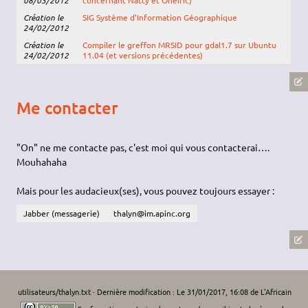
Création le
SIG Système d'Information Géographique
24/02/2012
Création le
Compiler le greffon MRSID pour gdal1.7 sur Ubuntu
24/02/2012
11.04 (et versions précédentes)
Me contacter
"On" ne me contacte pas, c'est moi qui vous contacterai….
Mouhahaha
Mais pour les audacieux(ses), vous pouvez toujours essayer :
Jabber (messagerie)
thalyn@im.apinc.org
utilisateurs/thalyn.txt
· Dernière modification : Le 31/01/2017, 16:08 de
L'Africain