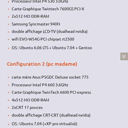
Processeur Intel P4 530 3.0GHz
Carte Graphique Twintech 7600GS PCI-X
2x512 MO DDR-RAM
Samsung Syncmaster 940N
double affichage
LCD
-TV (dualhead nvidia)
wifi EVO-W54G-PCI chipset rt2500
OS
: Ubuntu 6.06 LTS + Ubuntu 7.04 + Gentoo
Configuration 2 (pc madame)
carte mère Asus P5GDC Deluxe socket 775
Processeur Intel P4 660 3.6GHz
Carte Graphique TwinTech 6600 PCI express
4x512 MO DDR-RAM
2xCRT 17 pouces
double affichage
CRT
-
CRT
(dualhead nvidia)
OS
: Ubuntu 7.04 (+XP pro virtualisé)