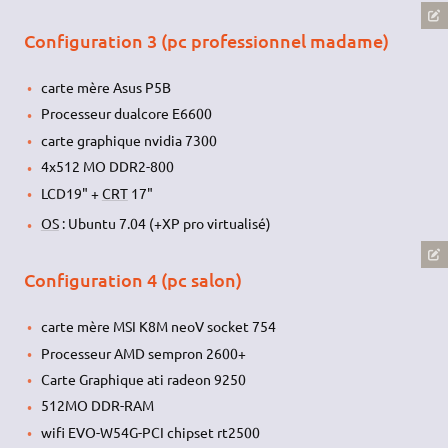
Configuration 3 (pc professionnel madame)
carte mère Asus P5B
Processeur dualcore E6600
carte graphique nvidia 7300
4x512 MO DDR2-800
LCD19" +
CRT
17"
OS
: Ubuntu 7.04 (+XP pro virtualisé)
Configuration 4 (pc salon)
carte mère MSI K8M neoV socket 754
Processeur AMD sempron 2600+
Carte Graphique ati radeon 9250
512MO DDR-RAM
wifi EVO-W54G-PCI chipset rt2500