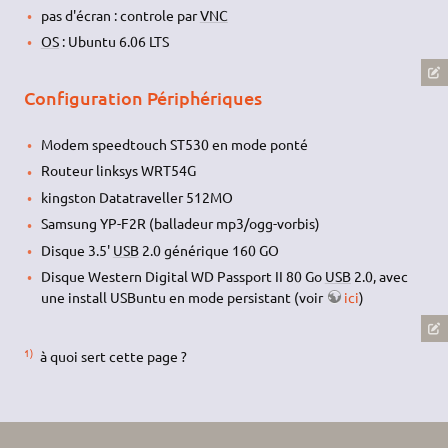
pas d'écran : controle par
VNC
OS
: Ubuntu 6.06 LTS
Configuration Périphériques
Modem speedtouch ST530 en mode ponté
Routeur linksys WRT54G
kingston Datatraveller 512MO
Samsung YP-F2R (balladeur mp3/ogg-vorbis)
Disque 3.5'
USB
2.0 générique 160 GO
Disque Western Digital WD Passport II 80 Go
USB
2.0, avec
une install USBuntu en mode persistant (voir
ici
)
1)
à quoi sert cette page ?