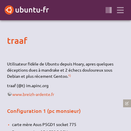
traaf
Utilisateur fidèle de Ubuntu depuis Hoary, apres quelques
déceptions dues à mandrake et 2 échecs douloureux sous
1)
Debian et plus récement Gentoo.
traaf (@t) im.apinc.org
www.breizh-ardente.fr
Configuration 1 (pc monsieur)
carte mère Asus P5GD1 socket 775