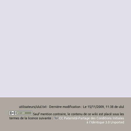
utilisateurs/ulul.txt
· Dernière modification : Le 15/11/2009, 11:38 de
ulul
Sauf mention contraire, le contenu de ce wiki est placé sous les
termes de la licence suivante :
CC Paternité-Partage des Conditions Initiales
à l'Identique 3.0 Unported