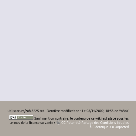
utilisateurs/zobi8225.txt
· Dernière modification : Le 08/11/2009, 18:53 de
YoBoY
Sauf mention contraire, le contenu de ce wiki est placé sous les
termes de la licence suivante :
CC Paternité-Partage des Conditions Initiales
à l'Identique 3.0 Unported