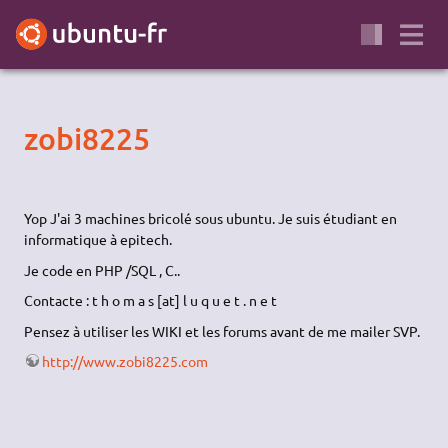
zobi8225
Yop J'ai 3 machines bricolé sous ubuntu. Je suis étudiant en
informatique à epitech.
Je code en PHP /SQL , C..
Contacte : t h o m a s [at] l u q u e t . n e t
Pensez à utiliser les WIKI et les forums avant de me mailer SVP.
http://www.zobi8225.com