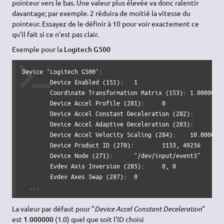
pointeur vers le bas. Une valeur plus élevée va donc ralentir
davantage; par exemple. 2 réduira de moitié la vitesse du
pointeur. Essayez de le définir à 10 pour voir exactement ce
qu'il fait si ce n'est pas clair.
Exemple pour la
Logitech G500
Device 'Logitech G500':

	Device Enabled (151):	1

	Coordinate Transformation Matrix (153):	1.000000, 0.000000, 0.000000, 0.000000, 1.000000, 0.000000, 0.000000, 0.000000, 1.000000

	Device Accel Profile (281):	0

	Device Accel Constant Deceleration (282):	1.000000

	Device Accel Adaptive Deceleration (283):	1.000000

	Device Accel Velocity Scaling (284):	10.000000

	Device Product ID (270):	1133, 49256

	Device Node (271):	"/dev/input/event3"

	Evdev Axis Inversion (285):	0, 0

	Evdev Axes Swap (287):	0

  ...
La valeur par défaut pour "
Device Accel Constant Deceleration
"
est
1.000000
(1.0) quel que soit l'ID choisi