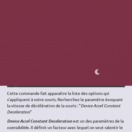
Peut-être revoir la formulation d'intro de cette section.
Je ne saurais expliquer pourquoi la souris est référencée
deux fois
8 et 9 sont les 2 tag ID de la souris. (En choisir un)
les paramètres sont identiques pour les deux ID
La
commande
se présente alors comme ceci :
xinput list-props 9
Cette commande fait apparaître la liste des options qui
s'appliquent à votre souris. Recherchez le paramètre évoquant
la vitesse de décélération de la souris : "
Device Accel Constant
Deceleration
"
est un des paramètres de la
Device Accel Constant Deceleration
«
sensibilité
». Il définit un facteur avec lequel on veut ralentir le