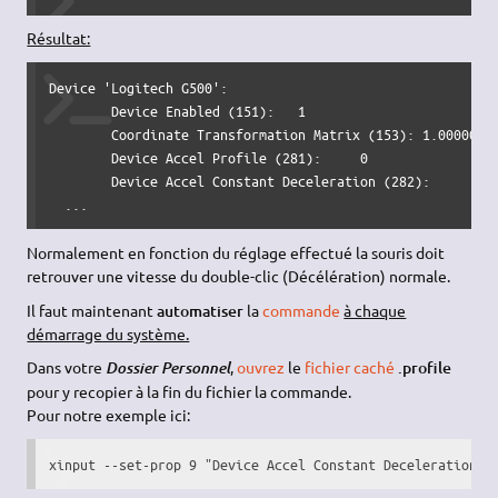
Résultat:
Device 'Logitech G500':

	Device Enabled (151):	1

	Coordinate Transformation Matrix (153):	1.000000, 0.000000, 0.000000, 0.000000, 1.000000, 0.000000, 0.000000, 0.000000, 1.000000

	Device Accel Profile (281):	0

	Device Accel Constant Deceleration (282):	1.500000

  ...
Normalement en fonction du réglage effectué la souris doit
retrouver une vitesse du double-clic (Décélération) normale.
Il faut maintenant
automatiser
la
commande
à chaque
démarrage du système.
Dans votre
,
ouvrez
le
fichier caché
.profile
Dossier Personnel
pour y recopier à la fin du fichier la commande.
Pour notre exemple ici:
xinput --set-prop 9 "Device Accel Constant Deceleration" 