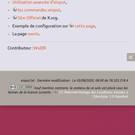
Utilisation avancée d'xinput
,
les commandes xinput
,
Site Officiel
de X.org.
Exemple de configuration sur
cette page
,
La page
souris
.
Contributeur :
Wullfk
xinput.txt
· Dernière modification : Le 05/09/2020, 08:00 de
78.203.218.4
Sauf mention contraire, le contenu de ce wiki est placé sous les
termes de la licence suivante :
CC Paternité-Partage des Conditions Initiales à
l'Identique 3.0 Unported