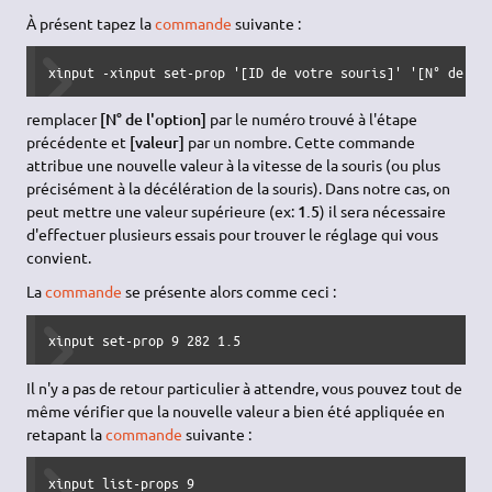
À présent tapez la
commande
suivante :
xinput -xinput set-prop '[ID de votre souris]' '[N° de l'
remplacer
[N° de l'option]
par le numéro trouvé à l'étape
précédente et
[valeur]
par un nombre. Cette commande
attribue une nouvelle valeur à la vitesse de la souris (ou plus
précisément à la décélération de la souris). Dans notre cas, on
peut mettre une valeur supérieure (ex:
1.5
) il sera nécessaire
d'effectuer plusieurs essais pour trouver le réglage qui vous
convient.
La
commande
se présente alors comme ceci :
xinput set-prop 9 282 1.5
Il n'y a pas de retour particulier à attendre, vous pouvez tout de
même vérifier que la nouvelle valeur a bien été appliquée en
retapant la
commande
suivante :
xinput list-props 9