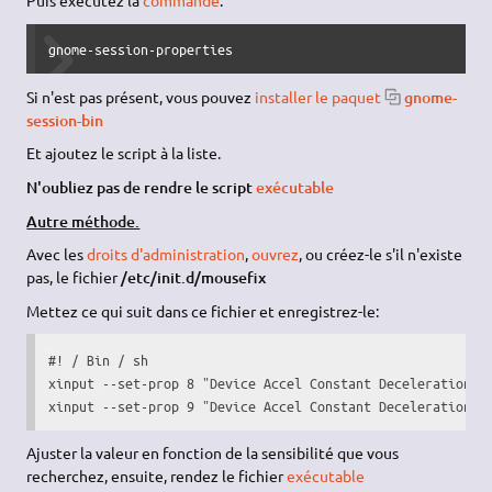
Puis exécutez la
commande
:
gnome-session-properties
Si n'est pas présent, vous pouvez
installer le paquet
gnome-
session-bin
Et ajoutez le script à la liste.
N'oubliez pas de rendre le script
exécutable
Autre méthode.
Avec les
droits d'administration
,
ouvrez
, ou créez-le s'il n'existe
pas, le fichier
/etc/init.d/mousefix
Mettez ce qui suit dans ce fichier et enregistrez-le:
#! / Bin / sh
xinput 
--set-prop
8
"Device Accel Constant Deceleration"
xinput 
--set-prop
9
"Device Accel Constant Deceleration"
Ajuster la valeur en fonction de la sensibilité que vous
recherchez, ensuite, rendez le fichier
exécutable