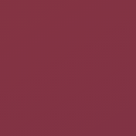
xinput set-button-map 
<
identifiant
>
1
 P1 P2 P3 P4 P5 ...
avec P1 P2 P3 … les valeurs du tableau précédent
correspondant avec les numéros de bouton de votre souris avec
la commande précédente
xinput test
Exemple simple :
L'identifiant = 9
Clic gauche = 1
Clic milieu = 3
Clic droit = 2
Alors la commande est :
xinput set-button-map 
9
1
3
2
Modifier la vitesse du double clic