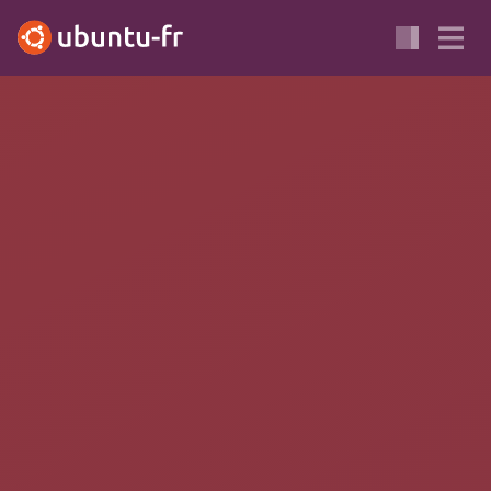
XENIAL
ACCESSIBILITÉ
CLAVIER
SOURIS
Xinput gestionnaire de
périphériques
xinput
est un outil intégré à Ubuntu qui permet de gérer et de
configurer les périphériques d'entrée comme les souris et les
claviers.
Configuration des boutons de la