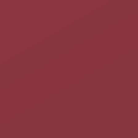
souris
Le principe est simple :
Récupérer l'identification de la souris
Configurer les boutons
Sauver la configuration
Récupérer l'identification de la souris
Pour récupérer l'identifiant de sa souris, il suffit de lancer la
commande suivante dans un
terminal
:
xinput list | grep pointer
Qui vous répondra quelquechose du genre :
⎡ Virtual core pointer                    	
id
=
2
[
⎜   ↳ Virtual core XTEST pointer              	
id
=
4
[