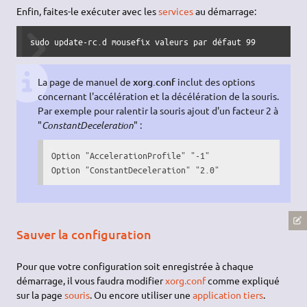
Enfin, faites-le exécuter avec les
services
au démarrage:
sudo update-rc.d mousefix valeurs par défaut 99
La page de manuel de
xorg.conf
inclut des options
concernant l'accélération et la décélération de la souris.
Par exemple pour ralentir la souris ajout d'un facteur 2 à
"
ConstantDeceleration
" :
Option "AccelerationProfile" "-1"

Option "ConstantDeceleration" "2.0"
Sauver la configuration
Pour que votre configuration soit enregistrée à chaque
démarrage, il vous faudra modifier
xorg.conf
comme expliqué
sur la page
souris
. Ou encore utiliser une
application tiers
.