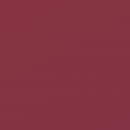
P2
Middle click
P3
Right click
P4
Wheel up
P5
Wheel down
P6
Wheel left
P7
Wheel right
P8
Thumb1 (back)
P9
Thumb2 (forward)
P10
ExtBt7
P11
ExtBt8
Entrer maintenant la commande suivante et appuyer sur les
boutons de votre souris pour connaître leur numéro actuel :
xinput 
test
<
identifiant
>
|
grep
"button press"
Pour arrêter le test des boutons tapez au clavier : CTRL + c
Pour finir entrer la commande suivante pour reconfigurer votre
souris :