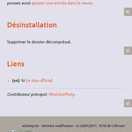
pouvez aussi
ajouter une entrée dans le menu
.
Désinstallation
Supprimer le dossier décompréssé.
Liens
(en)
Le site officiel.
Contributeur principal :
MolotovParty
.
alchemy.txt
· Dernière modification : Le 26/01/2017, 19:50 de
L'Africain