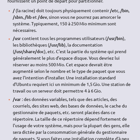
fournissent un point de départ pour partitionner.
/
(la racine) doit toujours physiquement contenir
/etc
,
/bin
,
/sbin
,
/lib
et
/dev
, sinon vous ne pourrez pas amorcer le
système. Typiquement, 150 à 250 Mio minimum sont
nécessaires.
/usr
contient tous les programmes utilisateurs (
/usr/bin
),
les bibliothèques (
/usr/lib
), la documentation
(
/usr/share/doc
), etc. C’est la partie du système qui prend
généralement le plus d’espace disque. Vous devriez lui
réserver au moins 500 Mio. Cet espace devrait être
augmenté selon le nombre et le type de paquet que vous
avez l’intention d’installer. Une installation standard
d’Ubuntu requiert ici un minimum de 1,5 Gio. Une station de
travail ou un serveur doit permettre 4 à 6 Gio.
/var
: des données variables, tels que des articles, des
courriels, des sites web, des bases de données, le cache du
gestionnaire de paquets, etc. seront placées dans ce
répertoire. La taille de ce répertoire dépend fortement de
l’usage de votre système, mais pour la plupart des gens, elle
sera dictée par la consommation générale du gestionnaire
de paquets. Si vous faites une installation complète d’à peu