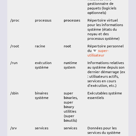
gestionnaire de
paquets (logiciels
opt
ionnels)
/proc
processus
proc
esses
Répertoire virtuel
pour les informations
système (états du
noyau et des
processus système)
/root
racine
root
Répertoire personnel
du
super-
utilisateur
/run
exécution
run
time
Informations relatives
système
system
au système depuis son
dernier démarrage (ex
: utilisateurs actifs,
services en cours
d'exécution, etc.)
/sbin
binaires
s
uper
Exécutables système
système
bin
aries,
essentiels
s
uper
bin
ary
utilities
(
s
uper
bin
utils)
/srv
services
s
e
rv
ices
Données pour les
services du système