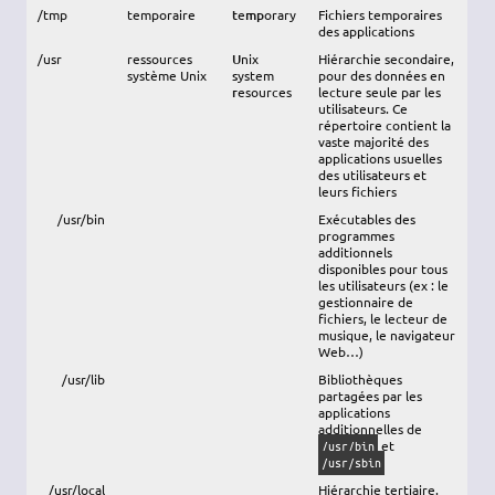
/tmp
temporaire
t
e
mp
orary
Fichiers temporaires
des applications
/usr
ressources
U
nix
Hiérarchie secondaire,
système Unix
s
ystem
pour des données en
r
esources
lecture seule par les
utilisateurs. Ce
répertoire contient la
vaste majorité des
applications usuelles
des utilisateurs et
leurs fichiers
/usr/bin
Exécutables des
programmes
additionnels
disponibles pour tous
les utilisateurs (ex : le
gestionnaire de
fichiers, le lecteur de
musique, le navigateur
Web…)
/usr/lib
Bibliothèques
partagées par les
applications
additionnelles de
et
/usr/bin
/usr/sbin
/usr/local
Hiérarchie tertiaire.