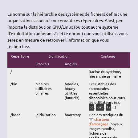
La norme sur la hiérarchie des systèmes de fichiers définit une
organisation standard concernant ces répertoires. Ainsi, peu
importe la distribution
GNU
/Linux (ou tout autre système
d’exploitation adhérant à cette norme) que vous utilisez, vous
serez en mesure de retrouver l’information que vous
recherchez.
Répertoire
Signification
Contenu
Français
Anglais
/
Racine du système,
hiérarchie primaire
/bin
binaires,
bin
aries,
Exécutables des
utilitaires
bin
ary
commandes
binaires
utilities
essentielles
(
bin
utils)
disponibles pour tous
les utilisateurs (ex:
,
,
…)
cd
cat
ls
/boot
initialisation
boot
strap
Fichiers statiques du
chargeur
d’amorçage
(noyaux,
images ramdisk,
fichiers de
configuration du