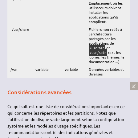
Emplacement où les
utilisateurs doivent
installer les
applications qu'ils
compilent.
/usr/share
Fichiers non reliés à
l'architecture
partagés par les
applications de
et
/usr/bin
(ex : les
/usr/sbin
icônes, les thèmes, la
documentation…)
/var
variable
var
iable
Données variables et
diverses
Considérations avancées
Ce qui suit est une liste de considérations importantes en ce
qui concerne les répertoires et les partitions. Notez que
l’utilisation du disque varie largement selon la configuration
système et les modèles d’usage spécifiques. Les
recommandations sont ici des indications générales et