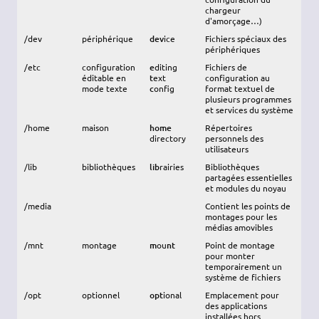
chargeur
d'amorçage…)
/dev
périphérique
dev
ice
Fichiers spéciaux des
périphériques
/etc
configuration
e
diting
Fichiers de
éditable en
t
ext
configuration au
mode texte
c
onfig
format textuel de
plusieurs programmes
et services du système
/home
maison
home
Répertoires
directory
personnels des
utilisateurs
/lib
bibliothèques
lib
rairies
Bibliothèques
partagées essentielles
et modules du noyau
/media
Contient les points de
montages pour les
médias amovibles
/mnt
montage
m
ou
nt
Point de montage
pour monter
temporairement un
système de fichiers
/opt
optionnel
opt
ional
Emplacement pour
des applications
installées hors