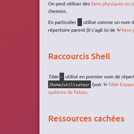
On peut utiliser des
liens physiques ou 
chemins.
En particulier
utilisé comme un nom de
.
répertoire parent (il s'agit ici de
liens
Raccourcis Shell
Tilde
utilisé en premier nom de répert
~
(voir
Tilde Expan
/home/utilisateur
système de fichier
.
Ressources cachées