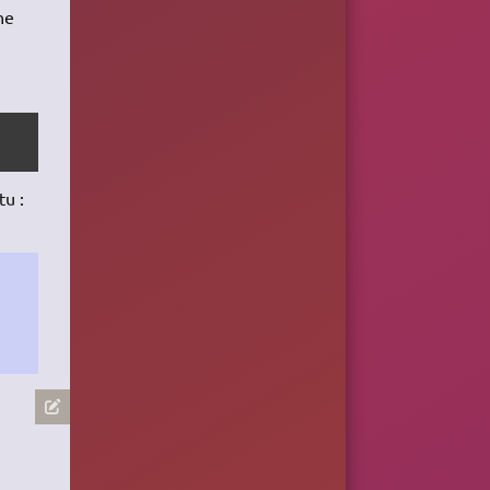
ne
tu :