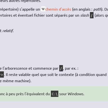
eurs autres répertoires.
 répertoire) s'appelle un
chemin d'accès
(en anglais :
path
). D
rtoires et éventuel fichier sont séparés par un
slash
(alors q
/
t
relatif
.
 de l'arborescence et commence par
, par ex. :
/
. Il reste valable quel que soit le contexte (à condition quand
r>
ne même machine).
nc à peu près l'équivalent du
sour Windows.
C:\