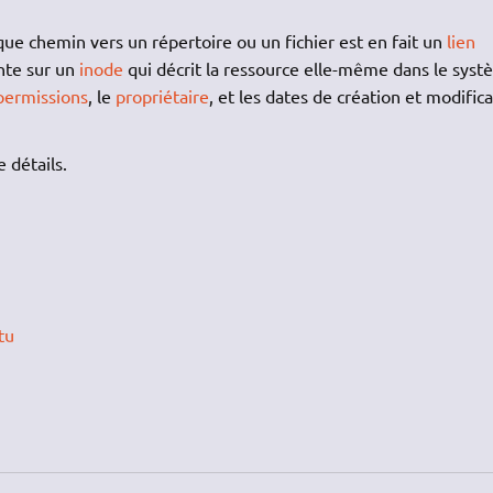
haque chemin vers un répertoire ou un fichier est en fait un
lien
inte sur un
inode
qui décrit la ressource elle-même dans le sys
permissions
, le
propriétaire
, et les dates de création et modific
 détails.
tu