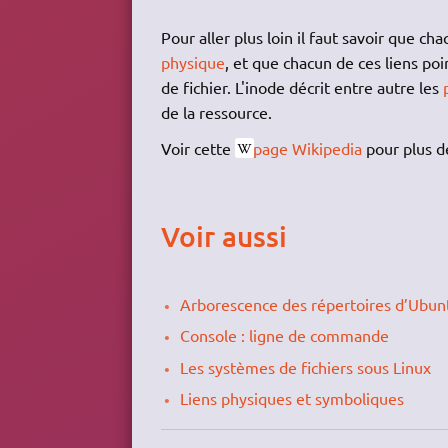
Pour aller plus loin il faut savoir que c
physique
, et que chacun de ces liens po
de fichier. L'inode décrit entre autre les
de la ressource.
Voir cette
page Wikipedia
pour plus de
Voir aussi
Arborescence des répertoires d’Ubun
Console : ligne de commande
Les systèmes de fichiers sous Linux
Liens physiques et symboliques