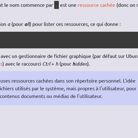
dont le nom commence par
est une
ressource cachée
(donc on 
.
tion
a
(pour
a
ll
) pour lister ces ressources, ce qui donne :
avec un gestionnaire de fichier graphique (par défaut sur Ubun
us
) avec le raccourci
Ctrl
+
h
(pour
h
idden
).
uses ressources cachées dans son répertoire personnel. L'idée
ichiers utilisés par le système, mais propres à l'utilisateur, pour
 contenus documents ou médias de l'utilisateur.