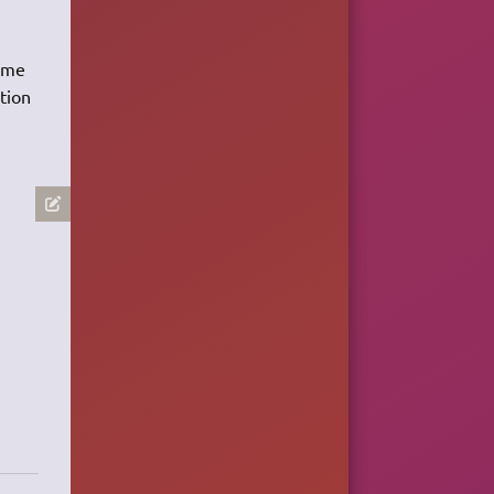
tème
ation