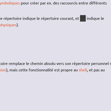
symboliques
pour créer par ex. des raccourcis entre différents
 répertoire indique le répertoire courant, et
indique le
..
 physiques
).
oire remplace le chemin absolu vers son répertoire personnel s
sion
), mais cette fonctionnalité est propre au
shell
, et pas au