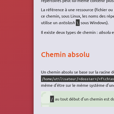
répertoires peut lui-même contenir plusi
La référence à une ressource (fichier ou
ce chemin, sous Linux, les noms des répe
utilise un
antislash
sous Windows).
\
Il existe deux types de chemin :
absolu
e
Chemin absolu
Un chemin absolu se base sur la racine
/home/utilisateur/<dossier>/<fichie
même d'être sur le même système d'u
au tout début d'un chemin est do
/