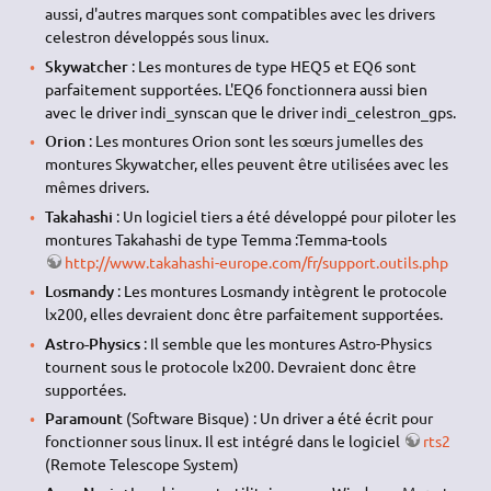
aussi, d'autres marques sont compatibles avec les drivers
celestron développés sous linux.
Skywatcher
: Les montures de type HEQ5 et EQ6 sont
parfaitement supportées. L'EQ6 fonctionnera aussi bien
avec le driver indi_synscan que le driver indi_celestron_gps.
Orion
: Les montures Orion sont les sœurs jumelles des
montures Skywatcher, elles peuvent être utilisées avec les
mêmes drivers.
Takahashi
: Un logiciel tiers a été développé pour piloter les
montures Takahashi de type Temma :Temma-tools
http://www.takahashi-europe.com/fr/support.outils.php
Losmandy
: Les montures Losmandy intègrent le protocole
lx200, elles devraient donc être parfaitement supportées.
Astro-Physics
: Il semble que les montures Astro-Physics
tournent sous le protocole lx200. Devraient donc être
supportées.
Paramount
(Software Bisque) : Un driver a été écrit pour
fonctionner sous linux. Il est intégré dans le logiciel
rts2
(Remote Telescope System)