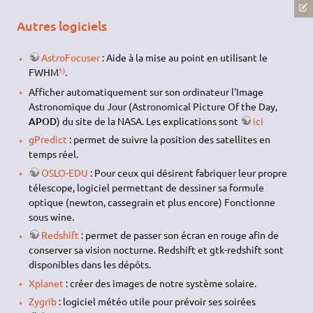
Autres logiciels
AstroFocuser
: Aide à la mise au point en utilisant le
1)
FWHM
.
Afficher automatiquement sur son ordinateur l'Image
Astronomique du Jour (Astronomical Picture Of the Day,
APOD
) du site de la NASA. Les explications sont
ici
gPredict
: permet de suivre la position des satellites en
temps réel.
OSLO-EDU
: Pour ceux qui désirent fabriquer leur propre
télescope, logiciel permettant de dessiner sa formule
optique (newton, cassegrain et plus encore) Fonctionne
sous wine.
Redshift
: permet de passer son écran en rouge afin de
conserver sa vision nocturne. Redshift et gtk-redshift sont
disponibles dans les dépôts.
Xplanet
: créer des images de notre système solaire.
Zygrib
: logiciel météo utile pour prévoir ses soirées