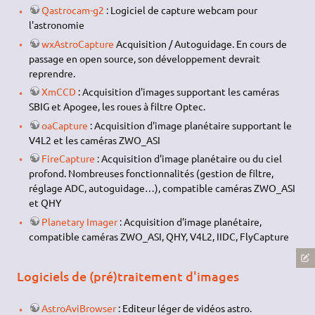
Qastrocam-g2
: Logiciel de capture webcam pour
l'astronomie
wxAstroCapture
Acquisition / Autoguidage. En cours de
passage en open source, son développement devrait
reprendre.
XmCCD
: Acquisition d'images supportant les caméras
SBIG et Apogee, les roues à filtre Optec.
oaCapture
: Acquisition d'image planétaire supportant le
V4L2 et les caméras ZWO_ASI
FireCapture
: Acquisition d'image planétaire ou du ciel
profond. Nombreuses fonctionnalités (gestion de filtre,
réglage ADC, autoguidage…), compatible caméras ZWO_ASI
et QHY
Planetary Imager
: Acquisition d'image planétaire,
compatible caméras ZWO_ASI, QHY, V4L2, IIDC, FlyCapture
Logiciels de (pré)traitement d'images
AstroAviBrowser
: Editeur léger de vidéos astro.