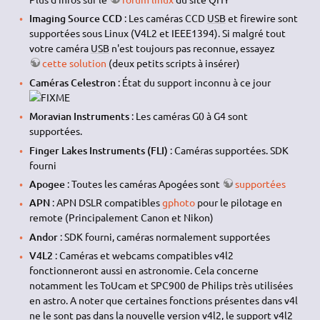
Imaging Source CCD
: Les caméras CCD
USB
et firewire sont
supportées sous Linux (V4L2 et IEEE1394). Si malgré tout
votre caméra
USB
n'est toujours pas reconnue, essayez
cette solution
(deux petits scripts à insérer)
Caméras Celestron
: État du support inconnu à ce jour
Moravian Instruments
: Les caméras G0 à G4 sont
supportées.
Finger Lakes Instruments (FLI)
: Caméras supportées. SDK
fourni
Apogee
: Toutes les caméras Apogées sont
supportées
APN
: APN DSLR compatibles
gphoto
pour le pilotage en
remote (Principalement Canon et Nikon)
Andor
: SDK fourni, caméras normalement supportées
V4L2
: Caméras et webcams compatibles v4l2
fonctionneront aussi en astronomie. Cela concerne
notamment les ToUcam et SPC900 de Philips très utilisées
en astro. A noter que certaines fonctions présentes dans v4l
ne le sont pas dans la nouvelle version v4l2, le support v4l2