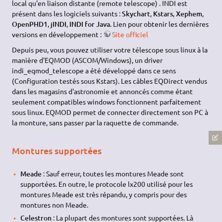
local qu'en liaison distante (remote telescope) . INDI est
présent dans les logiciels suivants :
Skychart
,
Kstars
,
Xephem
,
OpenPHD1
,
jINDI
,
INDI for Java
. Lien pour obtenir les dernières
versions en développement :
Site officiel
Depuis peu, vous pouvez utiliser votre télescope sous linux à la
manière d'EQMOD (ASCOM/Windows), un driver
indi_eqmod_telescope a été développé dans ce sens
(Configuration testés sous Kstars). Les câbles EQDirect vendus
dans les magasins d'astronomie et annoncés comme étant
seulement compatibles windows fonctionnent parfaitement
sous linux. EQMOD permet de connecter directement son PC à
la monture, sans passer par la raquette de commande.
Montures supportées
Meade
: Sauf erreur, toutes les montures Meade sont
supportées. En outre, le protocole lx200 utilisé pour les
montures Meade est très répandu, y compris pour des
montures non Meade.
Celestron
: La plupart des montures sont supportées. Là