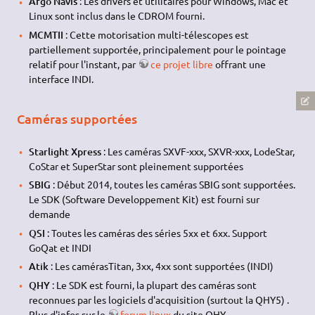
Argo Navis
: Les drivers et utilitaires pour Windows, Mac et
Linux sont inclus dans le CDROM fourni.
MCMTII
: Cette motorisation multi-télescopes est
partiellement supportée, principalement pour le pointage
relatif pour l'instant, par
ce projet libre
offrant une
interface INDI.
Caméras supportées
Starlight Xpress
: Les caméras SXVF-xxx, SXVR-xxx, LodeStar,
CoStar et SuperStar sont pleinement supportées
SBIG
: Début 2014, toutes les caméras SBIG sont supportées.
Le SDK (Software Developpement Kit) est fourni sur
demande
QSI
: Toutes les caméras des séries 5xx et 6xx. Support
GoQat et INDI
Atik
: Les camérasTitan, 3xx, 4xx sont supportées (INDI)
QHY
: Le SDK est fourni, la plupart des caméras sont
reconnues par les logiciels d'acquisition (surtout la QHY5) .
Plus d'infos sur le
forum linux
du site QHY