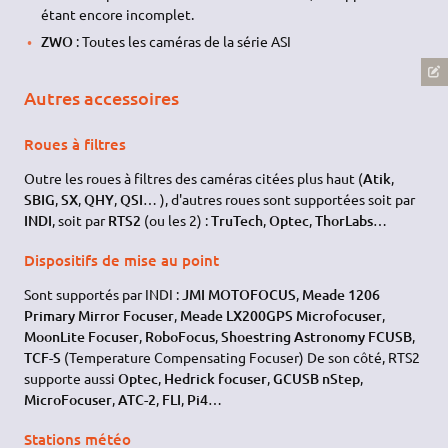
étant encore incomplet.
ZWO
: Toutes les caméras de la série ASI
Autres accessoires
Roues à filtres
Outre les roues à filtres des caméras citées plus haut (
Atik
,
SBIG
,
SX
,
QHY
,
QSI
… ), d'autres roues sont supportées soit par
INDI
, soit par
RTS2
(ou les 2) :
TruTech
,
Optec
,
ThorLabs
…
Dispositifs de mise au point
Sont supportés par INDI :
JMI
MOTOFOCUS
,
Meade 1206
Primary Mirror Focuser
,
Meade LX200GPS Microfocuser
,
MoonLite Focuser
,
RoboFocus
,
Shoestring Astronomy FCUSB
,
TCF-S
(Temperature Compensating Focuser) De son côté, RTS2
supporte aussi
Optec
,
Hedrick focuser
,
GCUSB nStep
,
MicroFocuser
,
ATC-2
,
FLI
,
Pi4
…
Stations météo