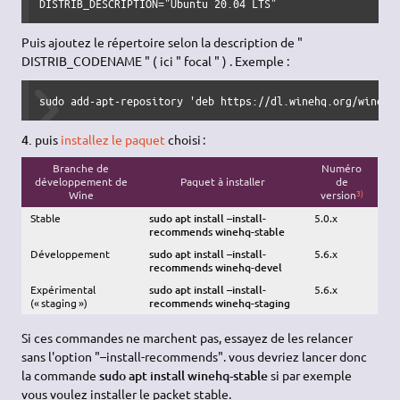
DISTRIB_DESCRIPTION
=
"Ubuntu 20.04 LTS"
Puis ajoutez le répertoire selon la description de "
DISTRIB_CODENAME " ( ici " focal " ) . Exemple :
sudo
 add-apt-repository 
'deb https://dl.winehq.org/wine-b
4.
puis
installez le paquet
choisi :
Branche de
Numéro
développement de
Paquet à installer
de
3)
Wine
version
Stable
sudo apt install –install-
5.0.x
recommends winehq-stable
Développement
sudo apt install –install-
5.6.x
recommends winehq-devel
Expérimental
sudo apt install –install-
5.6.x
(« staging »)
recommends winehq-staging
Si ces commandes ne marchent pas, essayez de les relancer
sans l'option "–install-recommends". vous devriez lancer donc
la commande
sudo apt install winehq-stable
si par exemple
vous voulez installer le packet stable.