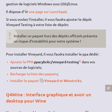
PlayOnLinux
est un projet très actif qui configure les préfixes
Wine. Ainsi PlayOnLinux simplifie la configuration de Wine en
vous permettant de profiter pleinement de vos jeux sous Linux.
Site officiel de PlayOnLinux
.
Vineyard
Le développement de Vineyard semble à l'arrêt. Le
denier commit datant du
02/01/2018
Vineyard
est un projet pour offrir une interface conviviale à
Wine sous un bureau
GNOME
, et faciliter l'installation et la
gestion de logiciels Windows sous
GNU
/Linux.
Il dispose d'
une page sur Launchpad
.
Si vous voulez l'installer, il vous faudra ajouter le dépôt
Vineyard Testing à votre liste de dépôts