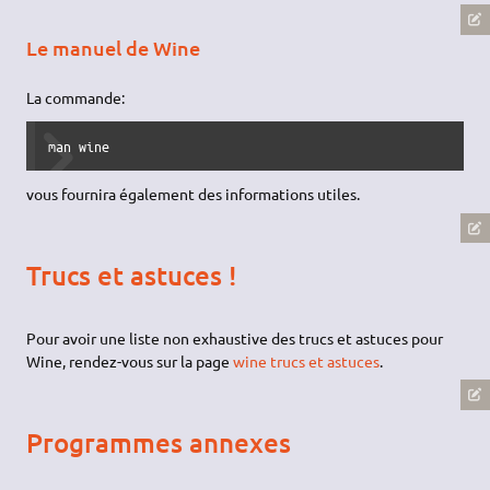
Enfin, pour visualiser les problèmes éventuels, vous pouvez
lancer le programme en remplaçant Wine par :
wineconsole
Notez qu'il est également possible de lancer directement des
programmes installés sur le disque Windows si vous êtes en
dual-boot. La commande sera la même à l'exception de la lettre
de désignation du drive qui sera celle que vous aurez retenue
avec winecfg. Faites vos essais de lancement, il se peut que
vous ayez de bonnes surprises, notamment pour les logiciels
gratuits. Il se peut aussi cependant qu'un logiciel qui refuse de
démarrer sur la partition Windows démarrera lorsqu'on en fera
une installation en règle avec Wine. Il faut donc faire preuve
d'une certaine persévérance.
Le manuel de Wine
La commande: