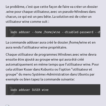
dans lequel il installera notamment les
API
Windows et les
programmes que vous voudrez bien ensuite y installer. Ces
derniers seront placés dans le dossier "Program Files".
Il créera aussi le dossier "Dos devices". Celui-ci sert à configurer
les paramètres des lecteurs. Vous pourrez rajouter vos autres
partitions avec winecfg. Celles-ci seront baptisées par des
lettres selon la coutume Windows.
C'est cette lettre qui sera utilisée notamment pour tous les
programmes qui seront ultérieurement lancés avec Wine. Ne
vous étonnez donc pas si votre partition FAT32 "C:" s'est
rebaptisée par exemple "G: (/mnt/windows)" dans wine.
Déplacer le répertoire de Wine
Le problème, c'est que cette façon de faire va créer un dossier
.wine pour chaque utilisateur, avec un pseudo-Windows dans
chacun, ce qui est un peu bête. La solution est de créer un
utilisateur wine comme suit :