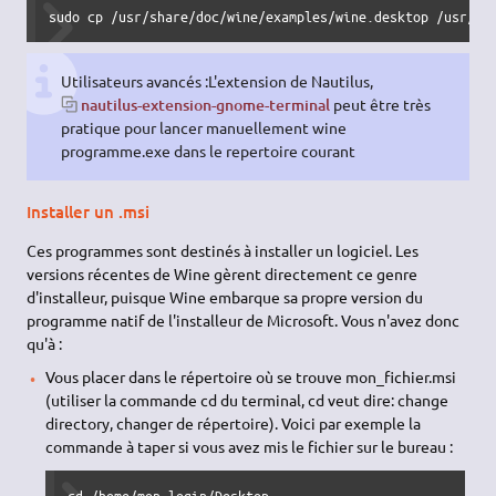
Plus de logiciels et de jeux facilement installables via
PlayOnLinux
.
Association des exécutables avec Wine
Depuis 2010, les fichiers Exe ne sont plus exécutables par Wine
a partir du gestionnaire de fichiers par défaut.
En effet cette possibilité incitait de nombreux utilisateurs a
reproduire le comportement sous Windows d'installer des
malwares à partir d'internet.
Si vous voulez réactiver cela en connaissance de cause, vous
pouvez effectuez cette commande :
sudo cp /usr/share/doc/wine/examples/wine.desktop /usr/sh
Utilisateurs avancés :L'extension de Nautilus,
nautilus-extension-gnome-terminal
peut être très
pratique pour lancer manuellement wine