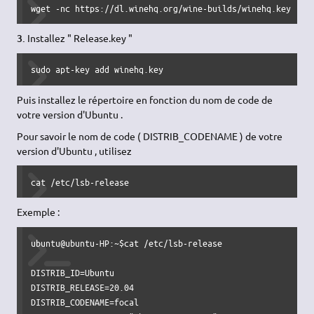
wget
-nc
 https:
//
dl.winehq.org
/
wine-builds
/
winehq.key
3.
Installez " Release.key "
sudo
apt-key add
 winehq.key
Puis installez le répertoire en fonction du nom de code de
votre version d'Ubuntu .
Pour savoir le nom de code ( DISTRIB_CODENAME ) de votre
version d'Ubuntu , utilisez
cat
/
etc
/
lsb-release
Exemple :
ubuntu@ubuntu-HP:~$
cat
/
etc
/
lsb-release

DISTRIB_ID
DISTRIB_RELEASE
=
20.04
DISTRIB_CODENAME