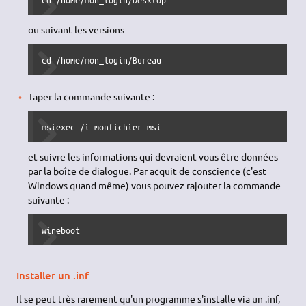
programme.exe dans le repertoire courant
Installer un .msi
Ces programmes sont destinés à installer un logiciel. Les
versions récentes de Wine gèrent directement ce genre
d'installeur, puisque Wine embarque sa propre version du
programme natif de l'installeur de Microsoft. Vous n'avez donc
qu'à :
Vous placer dans le répertoire où se trouve mon_fichier.msi
(utiliser la commande cd du terminal, cd veut dire: change
directory, changer de répertoire). Voici par exemple la
commande à taper si vous avez mis le fichier sur le bureau :
cd /home/mon_login/Desktop
ou suivant les versions
cd /home/mon_login/Bureau