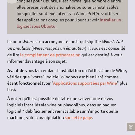
conçues pour Ubuntu, il est normal que nombre d'entre
elles présentent des anomalies ou soient inutilisables
lorsqu'elles sont exécutées via Wine. Préférez utiliser
des applications conçues pour Ubuntu : voir
Installer un
logiciel sous Ubuntu
.
Le nom
Wine
est un acronyme récursif qui signifie
ine
s
ot
W
I
N
an
mulator
(
Wine n'est pas un émulateur
). Il vous est conseillé
E
de lire
le complément de présentation
qui est destiné à vous
informer davantage à son sujet.
Avant
de vous lancer dans l'installation ou l'utilisation de Wine,
vérifiez que "votre" logiciel Windows est bien listé comme
étant fonctionnel (voir "
Applications supportées par Wine
" plus
bas).
À noter qu'il est possible de faire une sauvegarde de vos
logiciels installés via wine ou playonlinux, dans un paquet
logiciel *.deb facilement réinstallable sur n'importe quelle
machine , voir la manipulation
sur cette page
.