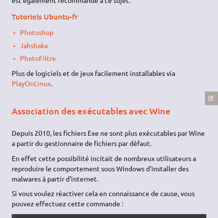
Installer des programmes Windows
Applications supportées par Wine
Tous les programmes Windows ne fonctionnent pas sous Wine.
Consulter la
base de données des applications supportées
par Wine
. Actuellement en version beta, il supporte pourtant
déjà de nombreux logiciels pour Windows et la plupart des
derniers jeux vidéo populaires. Parfois certaines versions
fonctionnent et d'autres non (ou pas encore). Vous pouvez
aussi faire une recherche Google sous la forme
"nom_du_programme winehq". Enfin,
un site de passionnés
est également recommandé à ce sujet.
Tutoriels Ubuntu-fr
Photoshop
Jahshaka
PhotoFiltre