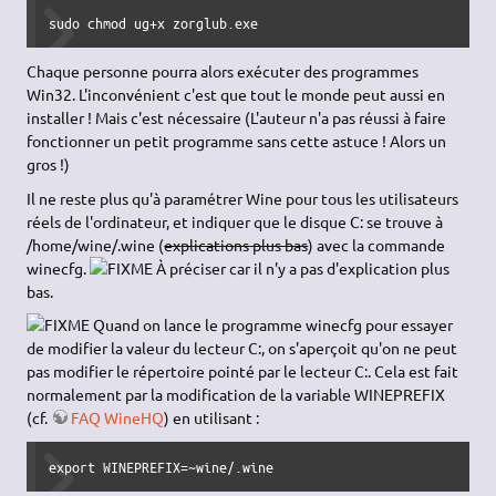
sudo mv -iv .wine/ ~wine/.wine
Les permissions doivent ensuite être réglées pour que le
groupe wine puisse lire et écrire dans ce répertoire, soit :
sudo chmod -R ug+rw /home/wine 
À chaque installation, il faudra aussi mettre Wine comme
propriétaire :
sudo chown -R wine:wine /home/wine 
Et chaque .exe devra être exécutable (ici, un programme
nommé zorglub, nous sommes dans son dossier):
sudo chmod ug+x zorglub.exe
Chaque personne pourra alors exécuter des programmes
Win32. L'inconvénient c'est que tout le monde peut aussi en
installer ! Mais c'est nécessaire (L'auteur n'a pas réussi à faire