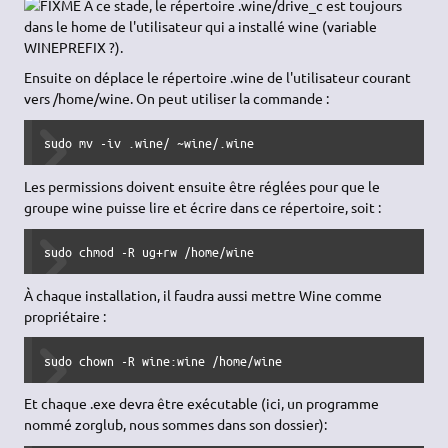
sudo adduser --home /home/wine --disabled-password --disa
La commande adduser aura créé le dossier /home/wine et en
aura rendu l'utilisateur wine propriétaire.
Chaque utilisateur de programmes Windows avec wine devra
ensuite être ajouté au groupe wine qui aura été créé
automatiquement en même temps que l'utilisateur wine. Pour
cela utiliser Kuser dans Kubuntu ou l'option "utilisateur et
groupe" du menu Système>Administration dans Ubuntu par
exemple ou bien tapez la commande suivante:
sudo adduser $USER wine
A ce stade, le répertoire .wine/drive_c est toujours
dans le home de l'utilisateur qui a installé wine (variable
WINEPREFIX ?).
Ensuite on déplace le répertoire .wine de l'utilisateur courant
vers /home/wine. On peut utiliser la commande :