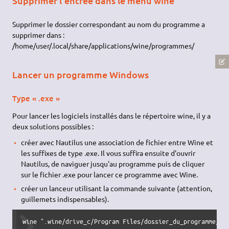
L'étoile voulant dire "tout et n'importe quoi" portant
l'extension .inf dans ce dossier. Faites donc attention si votre
dossier comporte plusieurs .inf
Désinstaller un logiciel
Très simple, ouvrez le programme de désinstallation
Applications → Wine → Désinstaller un logiciel Wine
ou dans un
terminal
:
wine uninstaller
Supprimer l'entrée dans le menu wine
Supprimer le dossier correspondant au nom du programme a
supprimer dans :
/home/user/.local/share/applications/wine/programmes/