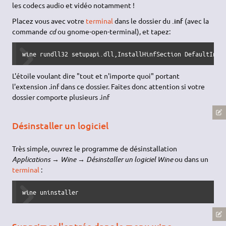
Taper la commande suivante :
msiexec /i monfichier.msi
et suivre les informations qui devraient vous être données
par la boîte de dialogue. Par acquit de conscience (c'est
Windows quand même) vous pouvez rajouter la commande
suivante :
wineboot
Installer un .inf
Il se peut très rarement qu'un programme s'installe via un .inf,
les codecs audio et vidéo notamment !
Placez vous avec votre
terminal
dans le dossier du
.inf
(avec la
commande
cd
ou gnome-open-terminal), et tapez:
wine rundll32 setupapi.dll,InstallHinfSection DefaultInst