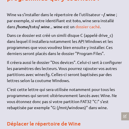
l'accélération matérielle à
Complete (full)
ou si ça ne
marche pas,
Émulation
(surtout pour les jeux avant 2002),
sinon
Standard
, et cochez la case "Emulation Pilote".
(
OSS
= Open Sound System)
Onglet « À propos »
L'onglet « À propos » vous renseignera sur votre version de
Wine, l'adresse du site officiel, et la licence de Wine.
Où s'installent Wine et les
programmes qui y tournent ?
Wine va s'installer dans le répertoire de l'utilisateur
~/.wine
;
par exemple, si votre identifiant est
toto
, wine sera installé
dans
/home/toto/.wine
,
.wine
est un
dossier caché
.
Dans ce dossier est créé un simili disque C (appelé drive_c)