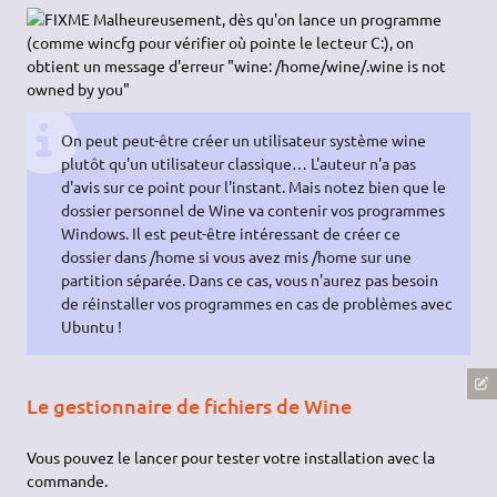
fonctionner un petit programme sans cette astuce ! Alors un
gros !)
Il ne reste plus qu'à paramétrer Wine pour tous les utilisateurs
réels de l'ordinateur, et indiquer que le disque C: se trouve à
/home/wine/.wine (
explications plus bas
) avec la commande
winecfg.
À préciser car il n'y a pas d'explication plus
bas.
Quand on lance le programme winecfg pour essayer
de modifier la valeur du lecteur C:, on s'aperçoit qu'on ne peut
pas modifier le répertoire pointé par le lecteur C:. Cela est fait
normalement par la modification de la variable WINEPREFIX
(cf.
FAQ WineHQ
) en utilisant :
export WINEPREFIX=~wine/.wine
Malheureusement, dès qu'on lance un programme
(comme wincfg pour vérifier où pointe le lecteur C:), on
obtient un message d'erreur "wine: /home/wine/.wine is not
owned by you"
On peut peut-être créer un utilisateur système wine