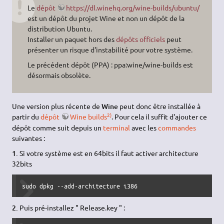
Le
dépôt
https://dl.winehq.org/wine-builds/ubuntu/
est un dépôt du projet Wine et non un dépôt de la
distribution Ubuntu.
Installer un paquet hors des
dépôts officiels
peut
présenter un risque d'instabilité pour votre système.
Le précédent dépôt (PPA) : ppa:wine/wine-builds est
désormais obsolète.
Une version plus récente de
Wine
peut donc être installée à
2)
partir du
dépôt
Wine builds
. Pour cela il suffit d'ajouter ce
dépôt comme suit depuis un
terminal
avec les
commandes
suivantes :
1.
Si votre système est en 64bits il faut activer architecture
32bits
sudo
dpkg
--add-architecture
 i386 
2.
Puis pré-installez " Release.key " :