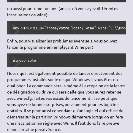
Lancer un programme Windows
Type « .exe »
Pour lancer les logiciels installés dans le répertoire wine, il y a
deux solutions possibles :
créer avec Nautilus une association de fichier entre Wine et
les suffixes de type .exe. Il vous suffira ensuite d'ouvrir
Nautilus, de naviguer jusqu'au programme puis de cliquer
sur le fichier .exe pour lancer ce programme avec Wine.
créer un lanceur utilisant la commande suivante (attention,
guillemets indispensables).
wine ".wine/drive_c/Program Files/dossier_du_programme/no
ou aussi pour frimer un peu (au cas où vous ayez différentes
installations de wine)
env WINEPREFIX="/home/votre_login/.wine" wine "C:\\Progra