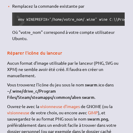
Remplacez la commande existante par
env WINEPREFIX="/home/votre_nom/.wine" wine C:\\Program
Où "votre_nom" correspond à votre compte utilisateur
Ubuntu.
Réparer l'icône du lanceur
Aucun format d'image utilisable par le lanceur (PNG, SVG ou
XPM) ne semble avoir été créé. Il faudra en créer un
manuellement.
Vous trouverez l'icône du jeu sous le nom
swarm.ico
dans
~/.wine/drive_c/Program
Files/Steam/steamapps/common/alien swarm
.
Ouvrez-le avec la
visionneuse d'images
de GNOME (ou la
visionneuse
de votre choix, ou encore avec
GIMP
), et
sauvegardez-le au format PNG sous le nom
swarm.png
,
préférablement dans un endroit facile à trouver dans votre
dossier personnel (ou par exemple dans le dossier caché