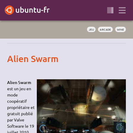
JEU
ARCADE
WINE
Alien Swarm
Alien Swarm
est un jeu en
mode
coopératif
propriétaire et
gratuit publié
par Valve
Software le 19
juillet 2010.