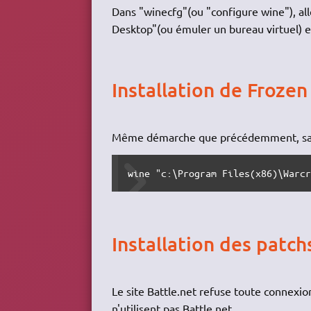
Dans "winecfg"(ou "configure wine"), all
Desktop"(ou émuler un bureau virtuel) e
Installation de Froze
Même démarche que précédemment, sauf
wine "c:\Program Files(x86)\Warc
Installation des patch
Le site Battle.net refuse toute connexio
n'utilisent pas Battle.net