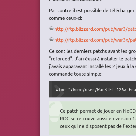
Par contre il est possible de télécharger
comme ceux-ci:
http://ftp.blizzard.com/pub/war3/p
http://ftp.blizzard.com/pub/war3x/p
Ce sont les derniers patchs avant les gr
"reforged". J'ai réussi à installer le p
j'avais auparavant installé les 2 jeux à la
commande toute simple:
wine "/home/user/War3TFT_126a_Fr
Ce patch permet de jouer en NoCD. L
ROC se retrouve aussi en version 
ceux qui ne disposent pas de l'exten