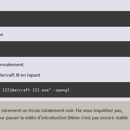
ne
normalement.
arcraft III en tapant
t III\Warcraft III.exe" -opengl
 sûrement un écran totalement noir. Ne vous inquiétez pas,
ur passer la vidéo d'introduction (Wine n'est pas encore stable