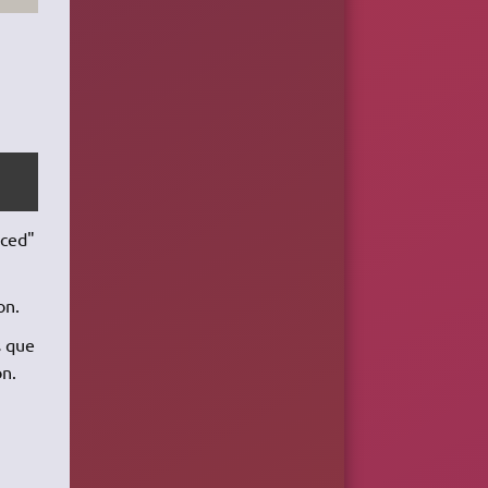
nced"
on.
s que
on.