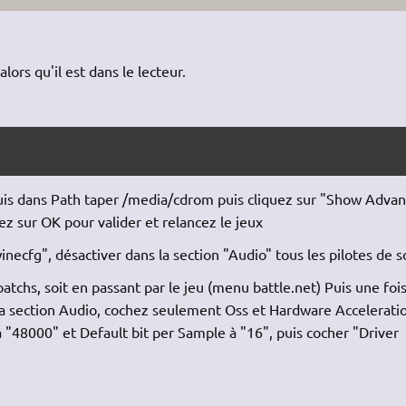
ors qu'il est dans le lecteur.
puis dans Path taper /media/cdrom puis cliquez sur "Show Adva
z sur OK pour valider et relancez le jeux
ecfg", désactiver dans la section "Audio" tous les pilotes de s
s patchs, soit en passant par le jeu (menu battle.net) Puis une foi
la section Audio, cochez seulement Oss et Hardware Accelerati
 "48000" et Default bit per Sample à "16", puis cocher "Driver