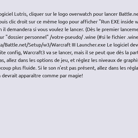
ogiciel Lutris, cliquer sur le logo overwatch pour lancer Battle.n
puis clic droit sur ce même logo pour afficher "Run EXE inside 
a fin il demandera si vous voulez le lancer. (Dès le premier lanceme
ur "dossier personnel" /votre-pseudo/ .wine (#si le fichier .win
ta/Battle.net/Setup/w3/Warcraft III Launcher.exe Le logiciel dev
 config, Warcraft3 va se lancer, mais il se peut que dès la part
as, allez dans les options de jeu, et réglez les niveaux de grap
coup plus fluide. Si le son n'est pas présent, allez dans les régl
on devrait apparaître comme par magie!