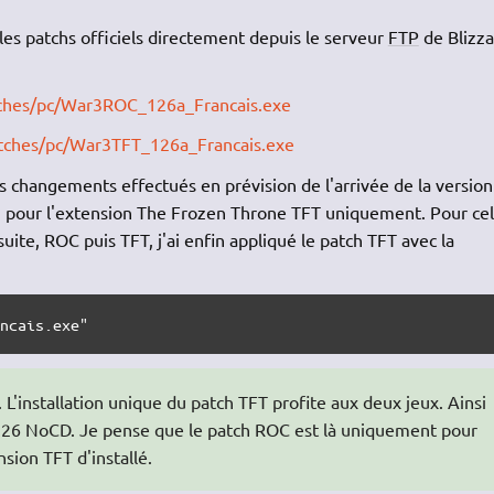
 les patchs officiels directement depuis le serveur
FTP
de Blizza
atches/pc/War3ROC_126a_Francais.exe
atches/pc/War3TFT_126a_Francais.exe
os changements effectués en prévision de l'arrivée de la version
atch pour l'extension The Frozen Throne TFT uniquement. Pour ce
 suite, ROC puis TFT, j'ai enfin appliqué le patch TFT avec la
ancais.exe"
'installation unique du patch TFT profite aux deux jeux. Ainsi
1.26 NoCD. Je pense que le patch ROC est là uniquement pour
sion TFT d'installé.