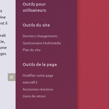
Outils pour
utilisateurs
et
wine
nt il
Outils du site
e
rait
Derniers changements
ie,
Gestionnaire Multimédia
hisme
Plan du site
ages
Outils de la page
Modifier cette page
warcraft3
Anciennes révisions
Liens de retour