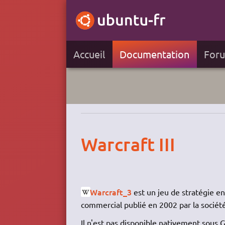
Accueil
Documentation
For
Warcraft III
Warcraft_3
est un jeu de stratégie en
commercial publié en 2002 par la sociét
Il n'est pas disponible nativement sous