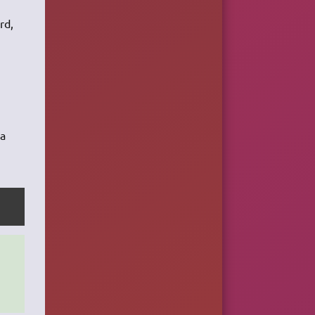
rd,
la