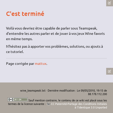
C'est terminé
Voilà vous devriez être capable de parler sous Teamspeak,
d'entendre les autres parler et de jouer à vos jeux Wine favoris
en même temps.
N'hésitez pas à apporter vos problèmes, solutions, ou ajouts à
ce tutoriel.
Page corrigée par
mattux
.
wine_teamspeak.txt
· Dernière modification : Le 09/05/2010, 19:15 de
88.178.112.200
Sauf mention contraire, le contenu de ce wiki est placé sous les
termes de la licence suivante :
CC Paternité-Partage des Conditions Initiales
à l'Identique 3.0 Unported