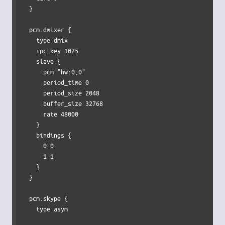
  }

  pcm.dmixer {

    type dmix

    ipc_key 1025

    slave {

      pcm "hw:0,0"

      period_time 0

      period_size 2048

      buffer_size 32768

      rate 48000

    }

    bindings {

      0 0

      1 1

    }

  }

  pcm.skype {

    type asym
