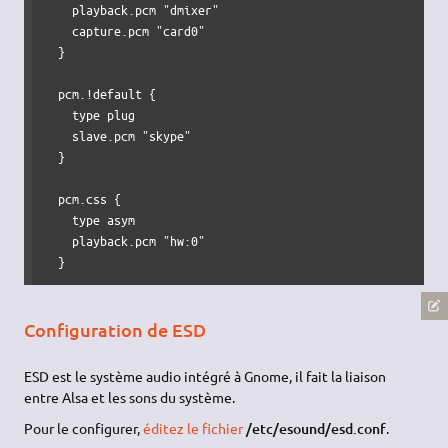
    playback.pcm "dmixer"

    capture.pcm "card0"

  }

  pcm.!default {

    type plug

    slave.pcm "skype"

  } 

  pcm.css {

    type asym

    playback.pcm "hw:0"

  }
Configuration de ESD
ESD est le système audio intégré à Gnome, il fait la liaison
entre Alsa et les sons du système.
Pour le configurer,
éditez le fichier
/etc/esound/esd.conf
.