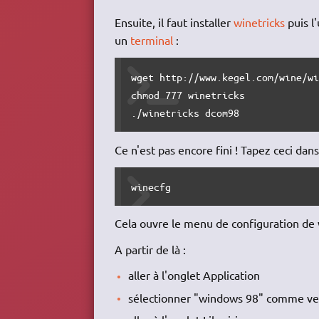
Ensuite, il faut installer
winetricks
puis l'
un
terminal
:
wget http://www.kegel.com/wine/wi
chmod 777 winetricks

./winetricks dcom98
Ce n'est pas encore fini ! Tapez ceci dans
winecfg
Cela ouvre le menu de configuration de 
A partir de là :
aller à l'onglet Application
sélectionner "windows 98" comme ver