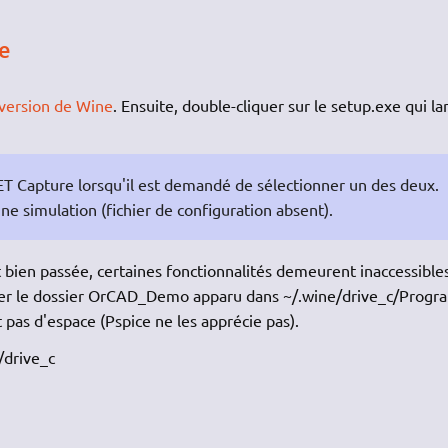
ne
e version de Wine
. Ensuite, double-cliquer sur le setup.exe qui la
 ET Capture lorsqu'il est demandé de sélectionner un des deux.
une simulation (fichier de configuration absent).
t bien passée, certaines fonctionnalités demeurent inaccessibles
lacer le dossier OrCAD_Demo apparu dans ~/.wine/drive_c/Progr
pas d'espace (Pspice ne les apprécie pas).
/drive_c