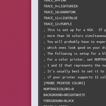
TRACE_9=LIGHTGREEN

TRACE_10=DARKPINK

TRACE_11=LIGHTBLUE

TRACE_12=PURPLE

; This is set up for a VGA.  If y
; more than 16 colors simultaneou
; You will probably have to exper
; which ones look good on your di
; The following is setup for a bl
; For a color printer, set NUMTRA
; 1 and 12 that represents the nu
; It's usually best to set it to 
; if your printer supports 12 col
[PROBE PRINTER COLORS]

NUMTRACECOLORS=0

BACKGROUND=BRIGHTWHITE

FOREGROUND=BLACK
