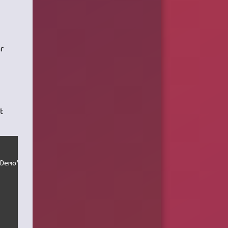
r
t
Demo\PSpice\Library""
