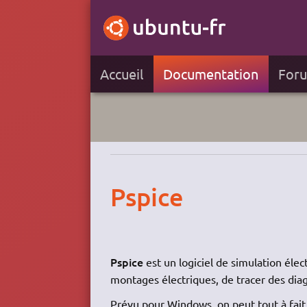
Accueil
Documentation
For
Pspice
Pspice
est un logiciel de simulation él
montages électriques, de tracer des dia
Prévu pour Windows, on peut tout à fait