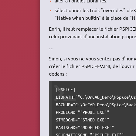
aller à l'onglet Librairies.
sélectionner les trois "overrides" ole32
"Native when builtin" à la place de "
Enfin, il faut remplacer le fichier PSPIC
celui provenant d'une installation propre
…
Sinon, si vous ne vous sentez pas d'hum
créer le fichier PSPICEEV.INI, de l'ouvri
dedans :
[PSPICE]

LIBPATH=""C:\OrCAD_Demo\PSpice\Us
BACKUP="C:\OrCAD_Demo\PSpice\Back
PROBECMD=""PROBE.EXE""

STMEDCMD=""STMED.EXE""

PARTSCMD=""MODELED.EXE""

SCHEMATICSCMD=""PSCHED.EXE""
