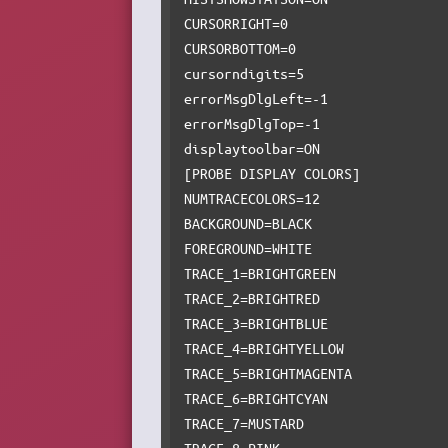
CURSORRIGHT=0

CURSORBOTTOM=0

cursorndigits=5

errorMsgDlgLeft=-1

errorMsgDlgTop=-1

displaytoolbar=ON

[PROBE DISPLAY COLORS]

NUMTRACECOLORS=12

BACKGROUND=BLACK

FOREGROUND=WHITE

TRACE_1=BRIGHTGREEN

TRACE_2=BRIGHTRED

TRACE_3=BRIGHTBLUE

TRACE_4=BRIGHTYELLOW

TRACE_5=BRIGHTMAGENTA

TRACE_6=BRIGHTCYAN

TRACE_7=MUSTARD

TRACE_8=PINK
