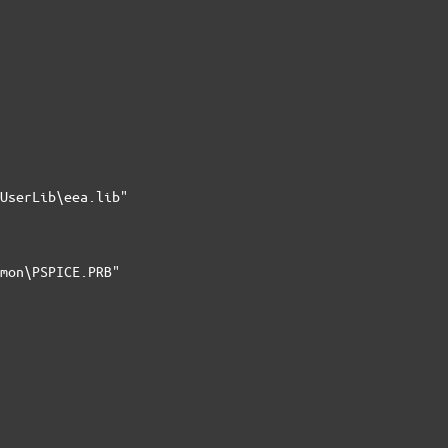
UserLib\eea.lib"

mon\PSPICE.PRB"
