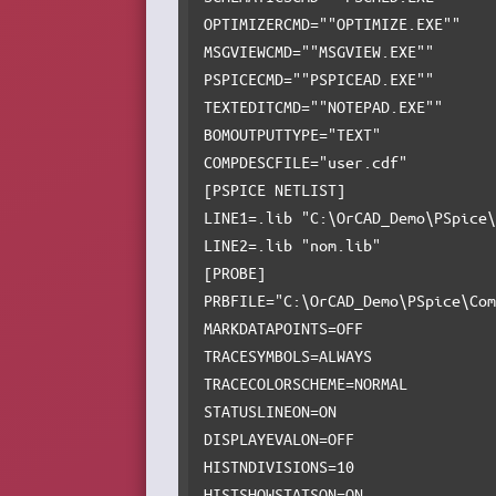
OPTIMIZERCMD=""OPTIMIZE.EXE""

MSGVIEWCMD=""MSGVIEW.EXE""

PSPICECMD=""PSPICEAD.EXE""

TEXTEDITCMD=""NOTEPAD.EXE""

BOMOUTPUTTYPE="TEXT"

COMPDESCFILE="user.cdf"

[PSPICE NETLIST]

LINE1=.lib "C:\OrCAD_Demo\PSpice\
LINE2=.lib "nom.lib"

[PROBE]

PRBFILE="C:\OrCAD_Demo\PSpice\Com
MARKDATAPOINTS=OFF

TRACESYMBOLS=ALWAYS

TRACECOLORSCHEME=NORMAL

STATUSLINEON=ON

DISPLAYEVALON=OFF

HISTNDIVISIONS=10

HISTSHOWSTATSON=ON
