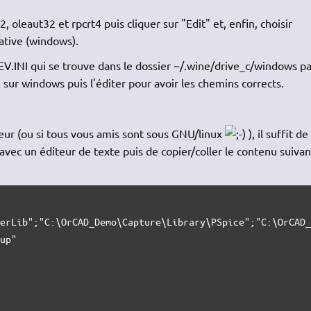
, oleaut32 et rpcrt4 puis cliquer sur "Edit" et, enfin, choisir
Native (windows).
EEV.INI qui se trouve dans le dossier ~/.wine/drive_c/windows pa
 sur windows puis l'éditer pour avoir les chemins corrects.
eur (ou si tous vous amis sont sous
GNU
/linux
), il suffit de
r avec un éditeur de texte puis de copier/coller le contenu suivan
erLib";"C:\OrCAD_Demo\Capture\Library\PSpice";"C:\OrCAD_
up"
