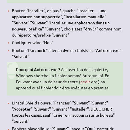
Bouton
"Installer"
, en bas à gauche
"Installer … une
application non supportée"
,
"Installation manuelle"
"Suivant" "Suivant" "Installer une application dans un
nouveau préfixe" "Suivant"
, choisissez
"driv3r"
comme nom
du répertoire/préfixe
"Suivant"
Configurer wine
"Non"
Bouton
"Parcourir"
aller au dvd et choisissez
"Autorun.exe"
"Suivant"
Pourquoi Autorun.exe ?
A l'insertion de la galette,
Windows cherche un fichier nommé Autorun.inf. En
l'ouvrant avec un éditeur de texte (
gedit
etc.) on
apprend quel fichier doit être exécuter en premier.
L'InstallShield s'ouvre,
"Français" "Suivant" "Suivant"
"Accepter" "Suivant" "Suivant" "Installer"
,
DÉCOCHER
toutes les cases, sauf "Créer un raccourci sur le bureau"
"Suivant"
Fenêtre playonlinux :
"Suivant"
, lanceur
"Oui"
, parcourir