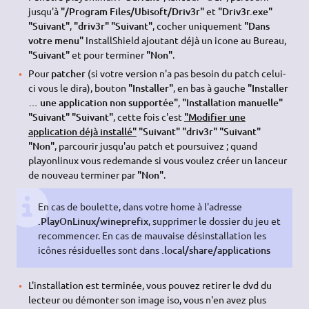
jusqu'à
"/Program Files/Ubisoft/Driv3r"
et
"Driv3r.exe"
"Suivant"
,
"driv3r" "Suivant"
, cocher uniquement
"Dans
votre menu"
InstallShield ajoutant déjà un icone au Bureau,
"Suivant"
et pour terminer
"Non"
.
Pour
patcher
(si votre version n'a pas besoin du patch celui-
ci vous le dira), bouton
"Installer"
, en bas à gauche
"Installer
… une application non supportée"
,
"Installation manuelle"
"Suivant" "Suivant"
, cette fois c'est
"Modifier une
application déjà installé"
"Suivant" "driv3r" "Suivant"
"Non"
, parcourir jusqu'au patch et poursuivez ; quand
playonlinux vous redemande si vous voulez créer un lanceur
de nouveau terminer par
"Non"
.
En cas de boulette, dans votre home à l'adresse
.PlayOnLinux/wineprefix
, supprimer le dossier du jeu et
recommencer. En cas de mauvaise désinstallation les
icônes résiduelles sont dans
.local/share/applications
L'installation est terminée, vous pouvez retirer le dvd du
lecteur ou démonter son image iso, vous n'en avez plus