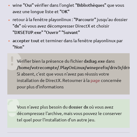
wine
"Oui"
vérifier dans l'onglet
"Bibliothèques"
que vous
avez une longue liste et
"OK"
retour à la fenêtre playonlinux :
"Parcourir"
jusqu'au dossier
"dx"
où vous avez décompresser DirectX et choisir
"DXSETUP.exe" "Ouvrir" "Suivant"
accepter tout
et terminer dans la fenêtre playonlinux par
"Non"
Vérifier bien la présence du fichier
dxdiag.exe
dans
/home/votrecompte/.PlayOnLinux/wineprefix/driv3r/drive
Si absent, c'est que vous n'avez pas réussis votre
installation de DirectX. Retourner à la
page
concernée
pour plus d'informations
Vous n'avez plus besoin du
dossier dx
où vous avez
décompressez l'archive, mais vous pouvez le conserver
tel quel pour l'installation d'un autre jeu.