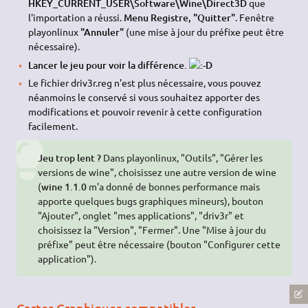
HKEY_CURRENT_USER\Software\Wine\Direct3D
que
l'importation a réussi.
Menu Registre, "Quitter"
. Fenêtre
playonlinux
"Annuler"
(une mise à jour du préfixe peut être
nécessaire).
Lancer le jeu pour voir la différence.
Le fichier driv3r.reg n'est plus nécessaire, vous pouvez
néanmoins le conservé si vous souhaitez apporter des
modifications et pouvoir revenir à cette configuration
facilement.
Jeu trop lent ?
Dans playonlinux, "Outils", "Gérer les
versions de wine", choisissez une autre version de wine
(
wine 1.1.0
m'a donné de bonnes performance mais
apporte quelques bugs graphiques mineurs), bouton
"Ajouter", onglet "mes applications", "driv3r" et
choisissez la "Version", "Fermer". Une "Mise à jour du
préfixe" peut être nécessaire (bouton "Configurer cette
application").
Cartes Graphiques compatibles