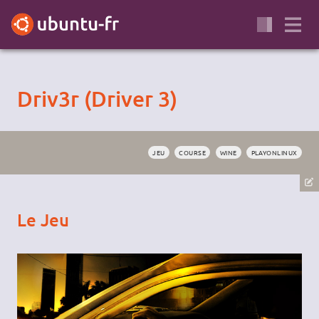
Driv3r (Driver 3)
JEU
COURSE
WINE
PLAYONLINUX
Le Jeu