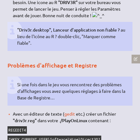
besoin. Une icone au R
"DRIV3R"
sur votre bureau vous
permet de lancer le jeu. Penser à régler les Paramètres
avant de jouer. Bonne nuit de conduite !
"Driv3r.desktop", Lanceur d'application non fiable ?
au
lieu de l'icône au R ? double-clic, "Marquer comme
fiable".
Problèmes d'affichage et Registre
Si une fois dans le jeu vous rencontrez des problèmes
d'affichages vous avez quelques réglages à faire dans la
Base de Registre…
Avec un éditeur de texte (
gedit
etc.) créer un fichier
"driv3r.reg"
dans votre
./PlayOnLinux
contenant :
REGEDIT4
[HKEY_CURRENT_USER\Software\Wine\Direct3D]