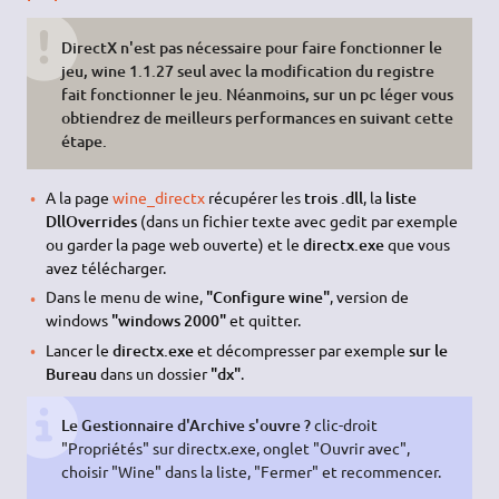
DirectX n'est pas nécessaire pour faire fonctionner le
jeu, wine 1.1.27 seul avec la modification du registre
fait fonctionner le jeu. Néanmoins, sur un pc léger vous
obtiendrez de meilleurs performances en suivant cette
étape.
A la page
wine_directx
récupérer les
trois .dll
, la
liste
DllOverrides
(dans un fichier texte avec gedit par exemple
ou garder la page web ouverte) et le
directx.exe
que vous
avez télécharger.
Dans le menu de wine,
"Configure wine"
, version de
windows
"windows 2000"
et quitter.
Lancer le
directx.exe
et décompresser par exemple
sur le
Bureau
dans un dossier
"dx"
.
Le Gestionnaire d'Archive s'ouvre ?
clic-droit
"Propriétés" sur directx.exe, onglet "Ouvrir avec",
choisir "Wine" dans la liste, "Fermer" et recommencer.