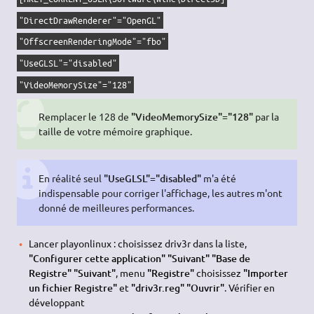
"DirectDrawRenderer"="OpenGL"
"OffscreenRenderingMode"="fbo"
"UseGLSL"="disabled"
"VideoMemorySize"="128"
Remplacer le 128 de
"VideoMemorySize"="128"
par la
taille de votre mémoire graphique.
En réalité seul
"UseGLSL"="disabled"
m'a été
indispensable pour corriger l'affichage, les autres m'ont
donné de meilleures performances.
Lancer playonlinux : choisissez driv3r dans la liste,
"Configurer cette application" "Suivant" "Base de
Registre" "Suivant"
, menu
"Registre"
choisissez
"Importer
un fichier Registre"
et
"driv3r.reg" "Ouvrir"
. Vérifier en
développant