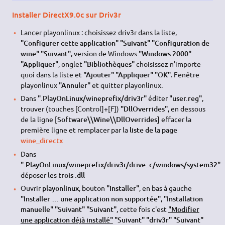
Installer DirectX9.0c sur Driv3r
Lancer playonlinux : choisissez driv3r dans la liste,
"Configurer cette application" "Suivant" "Configuration de
wine" "Suivant"
, version de Windows
"Windows 2000"
"Appliquer"
, onglet
"Bibliothèques"
choisissez n'importe
quoi dans la liste et
"Ajouter" "Appliquer" "OK"
. Fenêtre
playonlinux
"Annuler"
et quitter playonlinux.
Dans
".PlayOnLinux/wineprefix/driv3r"
éditer
"user.reg"
,
trouver (touches [Control]+[F])
"DllOverrides"
, en dessous
de la ligne
[Software\\Wine\\DllOverrides]
effacer la
première ligne et remplacer par la
liste de la page
wine_directx
Dans
".PlayOnLinux/wineprefix/driv3r/drive_c/windows/system32"
déposer les
trois .dll
Ouvrir
playonlinux
, bouton
"Installer"
, en bas à gauche
"Installer … une application non supportée"
,
"Installation
manuelle" "Suivant" "Suivant"
, cette fois c'est
"Modifier
une application déjà installé"
"Suivant" "driv3r" "Suivant"