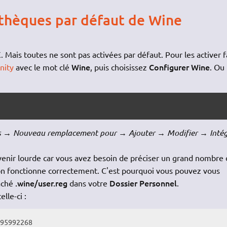
iothèques par défaut de Wine
X
. Mais toutes ne sont pas activées par défaut. Pour les activer f
Wine
Configurer Wine
nity
avec le mot clé
, puis choisissez
. Ou
s → Nouveau remplacement pour → Ajouter → Modifier → Inté
enir lourde car vous avez besoin de préciser un grand nombre
on fonctionne correctement. C'est pourquoi vous pouvez vous
.wine/user.reg
Dossier Personnel
aché
dans votre
.
lle-ci :
195992268