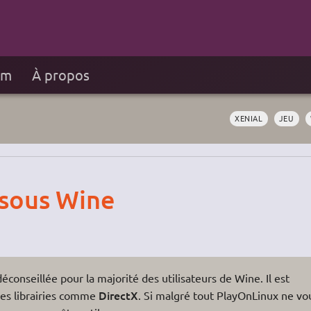
um
À propos
XENIAL
JEU
 sous Wine
conseillée pour la majorité des utilisateurs de Wine. Il est
DirectX
ines librairies comme
. Si malgré tout PlayOnLinux ne vo