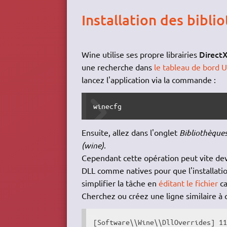
Installation des bibl
Direct
Wine utilise ses propre librairies
une recherche dans
le tableau de bord U
lancez l'application via la commande :
winecfg
Ensuite, allez dans l'onglet
Bibliothèque
(wine)
.
Cependant cette opération peut vite dev
DLL comme natives pour que l'installati
simplifier la tâche en
éditant le fichier
c
Cherchez ou créez une ligne similaire à ce
[Software\\Wine\\DllOverrides] 1