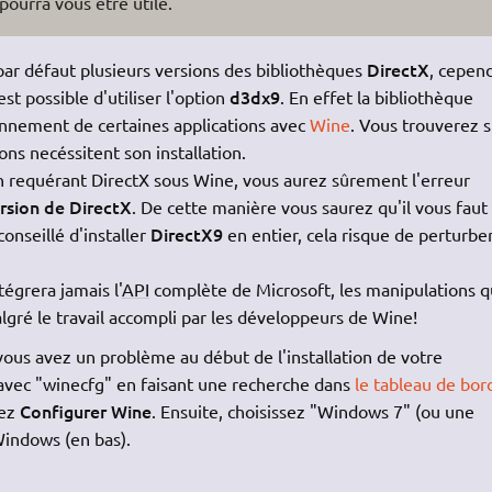
ourra vous être utile.
DirectX
ar défaut plusieurs versions des bibliothèques
, cepen
d3dx9
est possible d'utiliser l'option
. En effet la bibliothèque
onnement de certaines applications avec
Wine
. Vous trouverez s
ons necéssitent son installation.
on requérant DirectX sous Wine, vous aurez sûrement l'erreur
ersion de DirectX
. De cette manière vous saurez qu'il vous faut
DirectX9
conseillé d'installer
en entier, cela risque de perturbe
égrera jamais l'
API
complète de Microsoft, les manipulations q
algré le travail accompli par les développeurs de Wine!
vous avez un problème au début de l'installation de votre
avec "winecfg" en faisant une recherche dans
le tableau de bor
Configurer Wine
sez
. Ensuite, choisissez "Windows 7" (ou une
indows (en bas).