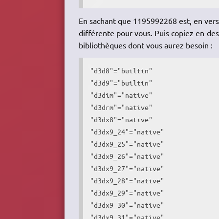
En sachant que 1195992268 est, en versio
différente pour vous. Puis copiez en-dess
bibliothèques dont vous aurez besoin :
"d3d8"="builtin"

"d3d9"="builtin"

"d3dim"="native"

"d3drm"="native"

"d3dx8"="native"

"d3dx9_24"="native"

"d3dx9_25"="native"

"d3dx9_26"="native"

"d3dx9_27"="native"

"d3dx9_28"="native"

"d3dx9_29"="native"

"d3dx9_30"="native"

"d3dx9_31"="native"
