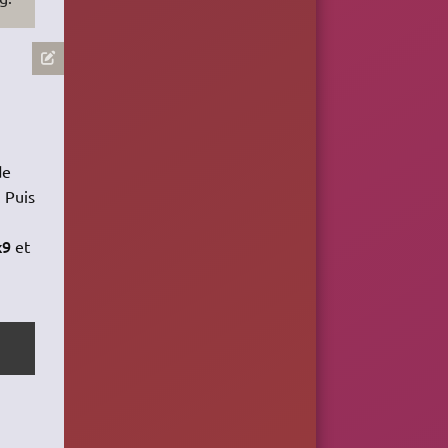
de
. Puis
x9
et