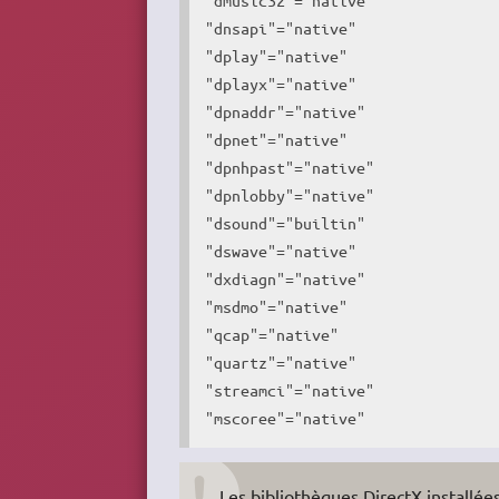
"dnsapi"="native"

"dplay"="native"

"dplayx"="native"

"dpnaddr"="native"

"dpnet"="native"

"dpnhpast"="native"

"dpnlobby"="native"

"dsound"="builtin"

"dswave"="native"

"dxdiagn"="native"

"msdmo"="native"

"qcap"="native"

"quartz"="native"

"streamci"="native"

"mscoree"="native"
Les bibliothèques DirectX installé