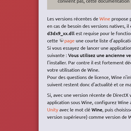
convient pas, cette documentation p
Les versions récentes de
Wine
propose p
en cas de besoin des versions natives, il 
d3dx9_xx.dll
est requise pour le foncti
cette
page
une courte liste d'applicati
Si vous essayez de lancer une applicati
Vous utilisez une ancienne v
suivante :
l'installer. Par contre il est fortement dé
votre utilisation de Wine.
Pour des questions de licence, Wine n'int
suivent restent donc d'actualité et ce m
Si, avec une version récente de DirectX 
application sous Wine, configurez Wine 
Wine
Unity
avec le mot clé
, puis choisis
version supérieure) comme version de W