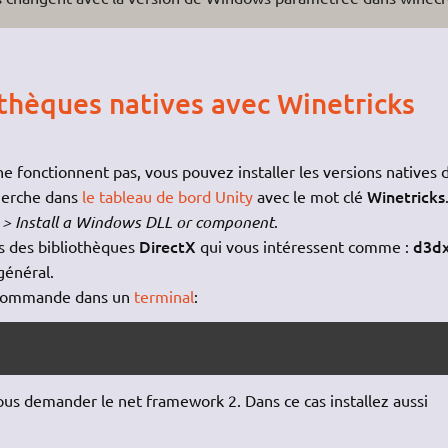
othèques natives avec Winetricks
ne fonctionnent pas, vous pouvez installer les versions natives 
Winetricks
cherche dans
le tableau de bord Unity
avec le mot clé
x > Install a Windows DLL or component
.
DirectX
d3d
es des bibliothèques
qui vous intéressent comme :
général.
a commande dans un
terminal
:
 vous demander le net framework 2. Dans ce cas installez aussi