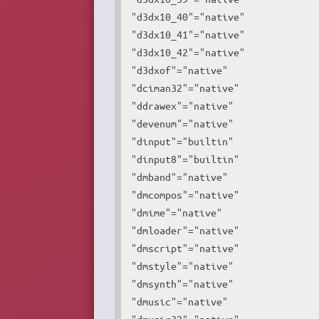
"d3dx10_40"="native"

"d3dx10_41"="native"

"d3dx10_42"="native"

"d3dxof"="native"

"dciman32"="native"

"ddrawex"="native"

"devenum"="native"

"dinput"="builtin"

"dinput8"="builtin"

"dmband"="native"

"dmcompos"="native"

"dmime"="native"

"dmloader"="native"

"dmscript"="native"

"dmstyle"="native"

"dmsynth"="native"

"dmusic"="native"

"dmusic32"="native"
