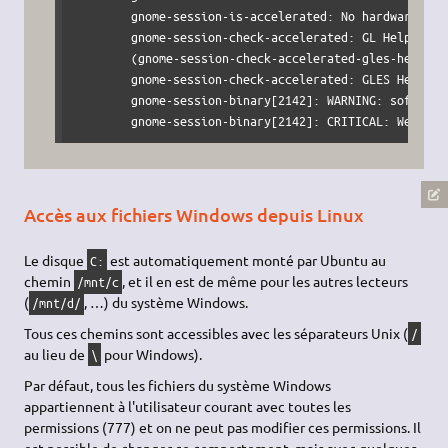
        gnome-session-is-accelerated: No hardware 3D s
        gnome-session-check-accelerated: GL Helper exi
        (gnome-session-check-accelerated-gles-helper:
        gnome-session-check-accelerated: GLES Helper e
        gnome-session-binary[2142]: WARNING: software
        gnome-session-binary[2142]: CRITICAL: We fail
Accès aux fichiers Windows depuis Linux
Le disque
est automatiquement monté par Ubuntu au
C:
chemin
, et il en est de même pour les autres lecteurs
/mnt/c
(
, …) du système Windows.
/mnt/d/
Tous ces chemins sont accessibles avec les séparateurs Unix (
/
au lieu de
pour Windows).
\
Par défaut, tous les fichiers du système Windows
appartiennent à l'utilisateur courant avec toutes les
permissions (777) et on ne peut pas modifier ces permissions. Il
est possible de changer ce comportement, mais avec quelques