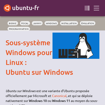
BIONIC
FOCAL
JAMMY
WINDOWS
INSTALLATION
ÉMULATION
PROGRAMMATION
Sous-système
Windows pour
Linux :
Ubuntu sur Windows
Ubuntu sur Windows
est une variante d'Ubuntu proposée
officiellement par Microsoft et
Canonical
, et qui se déploie
nativement sur
Windows 10
ou
Windows 11
au moyen du sous-