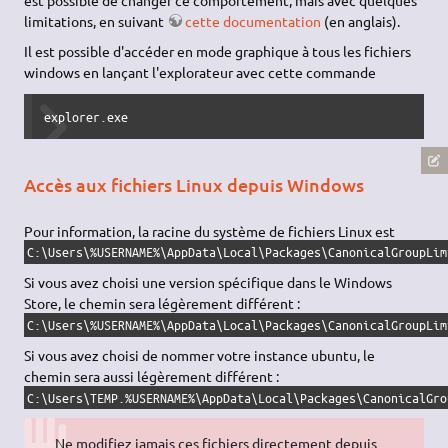
limitations, en suivant
cette documentation
(en anglais).
Il est possible d'accéder en mode graphique à tous les fichiers
windows en lançant l'explorateur avec cette commande
explorer.exe
Accès aux fichiers Linux depuis Windows
Pour information, la racine du système de fichiers Linux est
C:\Users\%USERNAME%\AppData\Local\Packages\CanonicalGroupLim
Si vous avez choisi une version spécifique dans le Windows
Store, le chemin sera légèrement différent :
C:\Users\%USERNAME%\AppData\Local\Packages\CanonicalGroupLim
Si vous avez choisi de nommer votre instance ubuntu, le
chemin sera aussi légèrement différent :
C:\Users\TEMP.%USERNAME%\AppData\Local\Packages\CanonicalGro
Ne modifiez jamais ces fichiers directement depuis