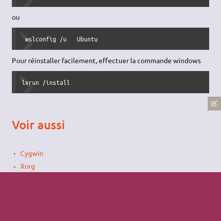
ou
 wslconfig 
/
u   Ubuntu 
Pour réinstaller facilement, effectuer la commande windows
lxrun /install 
Voir aussi
Cygwin
Xorg
bash
Documentation Microsoft
(en)
Documentation Canonical
(en)
Windows Subsystem for Linux