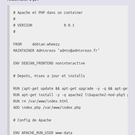
# Apache et PHP dans un container

#

# VERSION               0.0.1

#

FROM     debian:wheezy

MAINTAINER Adminrezo "admin@adminrezo.fr"

ENV DEBIAN_FRONTEND noninteractive

# Depots, mises a jour et installs

RUN (apt-get update && apt-get upgrade -y -q && apt-get di
RUN apt-get install -y -q apache2 libapache2-mod-php5 php5
RUN rm /var/www/index.html

ADD index.php /var/www/index.php

# Config de Apache

ENV APACHE_RUN_USER www-data
