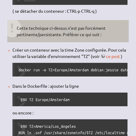
( se détacher du conteneur : CTRL-p CTRL-q )
Cette technique ci-dessus n'est pas forcément
pertinente/persistante. Préférer ce qui suit :
Créer un conteneur avec la time Zone configurée. Pour cela
utiliser la variable d'environnement "TZ" (voir
ce post
)
docker run -e TZ=Europe/Amsterdam debian:jessie date
Dans le Dockerfile : ajouter la ligne
 ENV TZ Europe/Amsterdam 
ou encore :
 ENV TZ=America/Los_Angeles

RUN ln -snf /usr/share/zoneinfo/$TZ /etc/localtime && e