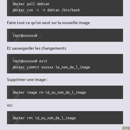
docker pull debian

docker run -i -t debian /bin/bash
Faire tout ce qu’on veut sur la nouvelle image
root@xxxxxx# …
Et sauvegarder les changements
root@xxxxxx# exit

docker commit xxxxxx le_nom_de_l_image
Supprimer une image :
docker image rm id_ou_nom_de_l_image
ou:
docker rmi id_ou_nom_de_l_image