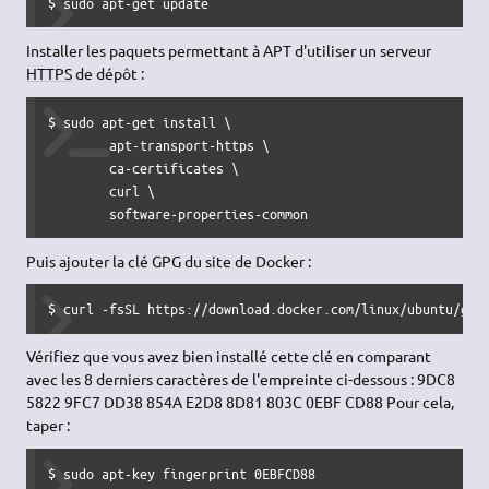
$ sudo apt-get update
Installer les paquets permettant à APT d'utiliser un serveur
HTTPS
de dépôt :
$ sudo apt-get install \

        apt-transport-https \

        ca-certificates \

        curl \

        software-properties-common
Puis ajouter la clé GPG du site de Docker :
$ curl -fsSL https://download.docker.com/linux/ubuntu/gpg
Vérifiez que vous avez bien installé cette clé en comparant
avec les 8 derniers caractères de l'empreinte ci-dessous : 9DC8
5822 9FC7 DD38 854A E2D8 8D81 803C 0EBF CD88 Pour cela,
taper :
$ sudo apt-key fingerprint 0EBFCD88
