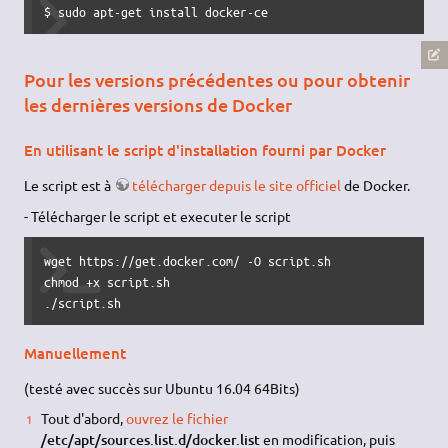
$ sudo apt-get install docker-ce
Pour les versions précédentes ou pour obtenir
les dernières versions de Docker
En utilisant le script d'installation fourni par Docker
Le script est à
télécharger depuis le site officiel
de Docker.
- Télécharger le script et executer le script
wget https://get.docker.com/ -O script.sh

chmod +x script.sh

./script.sh
Manuellement
(testé avec succès sur Ubuntu 16.04 64Bits)
Tout d'abord,
ouvrez le fichier
/etc/apt/sources.list.d/docker.list
en modification, puis