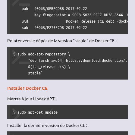
    pub   4096R/0EBFCD88 2017-02-22

          Key fingerprint = 9DC8 5822 9FC7 DD38 854A  E2D8
    uid                  Docker Release (CE deb) <docker@d
    sub   4096R/F273FCD8 2017-02-22
Pointer vers le dépôt de la version "stable" de Docker CE :
$ sudo add-apt-repository \

       "deb [arch=amd64] https://download.docker.com/linux
       $(lsb_release -cs) \

       stable"
Installer Docker CE
Mettre à jour l'index APT :
$ sudo apt-get update
Installer la dernière version de Docker CE :