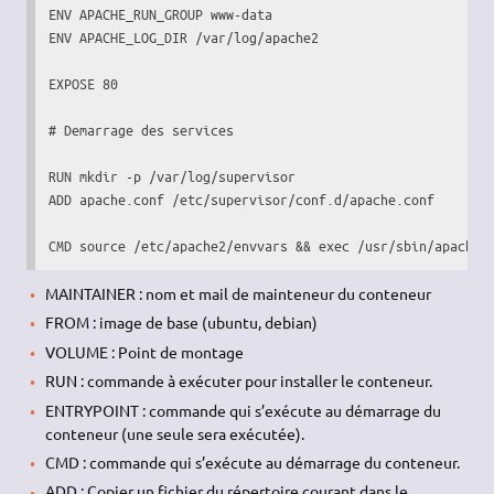
ENV APACHE_RUN_GROUP www-data

ENV APACHE_LOG_DIR /var/log/apache2

EXPOSE 80

# Demarrage des services

RUN mkdir -p /var/log/supervisor

ADD apache.conf /etc/supervisor/conf.d/apache.conf

CMD source /etc/apache2/envvars && exec /usr/sbin/apache2
MAINTAINER : nom et mail de mainteneur du conteneur
FROM : image de base (ubuntu, debian)
VOLUME : Point de montage
RUN : commande à exécuter pour installer le conteneur.
ENTRYPOINT : commande qui s’exécute au démarrage du
conteneur (une seule sera exécutée).
CMD : commande qui s’exécute au démarrage du conteneur.
ADD : Copier un fichier du répertoire courant dans le