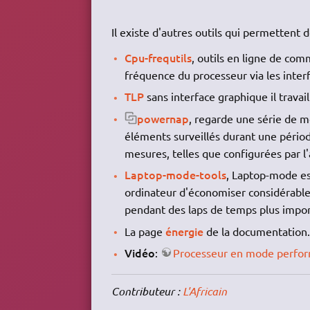
Il existe d'autres outils qui permettent 
Cpu-frequtils
, outils en ligne de com
fréquence du processeur via les inter
TLP
sans interface graphique il travai
powernap
, regarde une série de mo
éléments surveillés durant une périod
mesures, telles que configurées par l
Laptop-mode-tools
, Laptop-mode es
ordinateur d'économiser considérable
pendant des laps de temps plus impor
énergie
La page
de la documentation
Vidéo
:
Processeur en mode perfor
Contributeur :
L'Africain