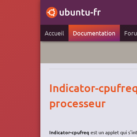
Accueil
Documentation
For
Indicator-cpufreq
processeur
Indicator-cpufreq
est un applet qui s'i