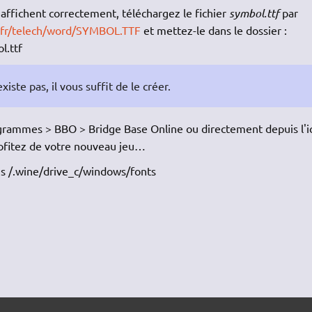
'affichent correctement, téléchargez le fichier
symbol.ttf
par
e.fr/telech/word/SYMBOL.TTF
et mettez-le dans le dossier :
l.ttf
ste pas, il vous suffit de le créer.
grammes > BBO > Bridge Base Online ou directement depuis l'i
profitez de votre nouveau jeu…
ans /.wine/drive_c/windows/fonts