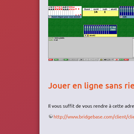
Jouer en ligne sans rie
Il vous suffit de vous rendre à cette adr
http://www.bridgebase.com/client/cli