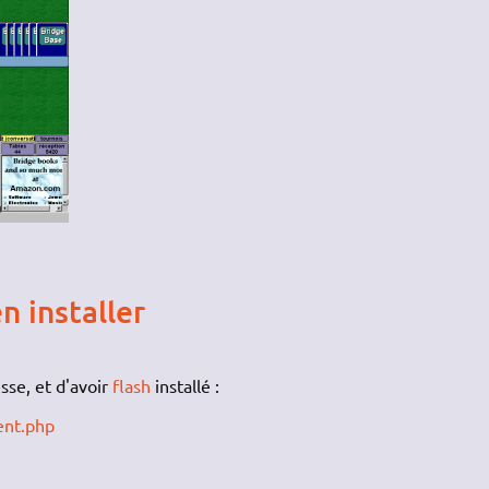
n installer
esse, et d'avoir
flash
installé :
ent.php