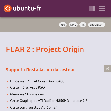
JEU
WINE
FPS
BROUILLON
FEAR 2 : Project Origin
Support d'installation du testeur
Processeur : Intel Core2Duo E8400
Carte mère : Asus P5Q
Mémoire : 4Go de ram
Carte Graphique : ATI Radéon 4850HD + pilote 9.2
Carte son : Terratec Auréon 5.1