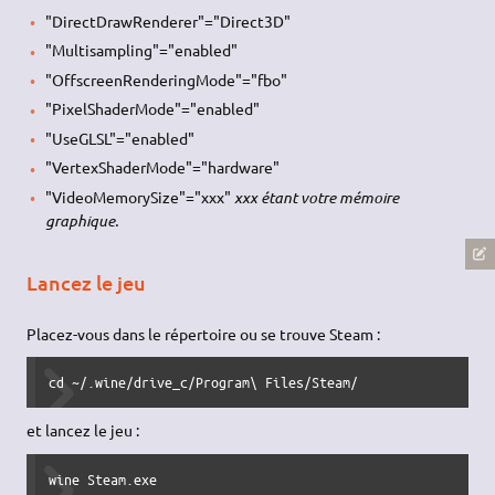
"DirectDrawRenderer"="Direct3D"
"Multisampling"="enabled"
"OffscreenRenderingMode"="fbo"
"PixelShaderMode"="enabled"
"UseGLSL"="enabled"
"VertexShaderMode"="hardware"
"VideoMemorySize"="xxx"
xxx étant votre mémoire
graphique.
Lancez le jeu
Placez-vous dans le répertoire ou se trouve Steam :
cd ~/.wine/drive_c/Program\ Files/Steam/
et lancez le jeu :
wine Steam.exe