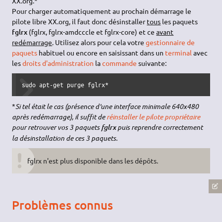
XX.org.*
Pour charger automatiquement au prochain démarrage le
pilote libre XX.org, il faut donc désinstaller
tous
les paquets
fglrx
(fglrx, fglrx-amdcccle et fglrx-core) et ce
avant
redémarrage
. Utilisez alors pour cela votre
gestionnaire de
paquets
habituel ou encore en saisissant dans un
terminal
avec
les
droits d'administration
la
commande
suivante:
sudo apt-get purge fglrx*
*
Si tel était le cas (présence d'une interface minimale 640x480
après redémarrage), il suffit de
réinstaller le pilote propriétaire
pour retrouver vos 3 paquets
puis reprendre correctement
fglrx
la désinstallation de ces 3 paquets.
fglrx n'est plus disponible dans les dépôts.
Problèmes connus