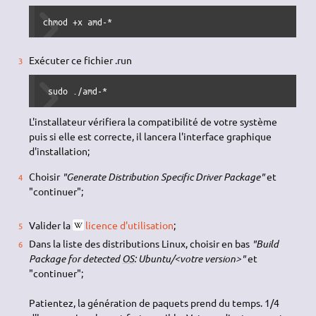
chmod +x amd-*
Exécuter ce fichier .run
 sudo ./amd-*
L'installateur vérifiera la compatibilité de votre système
puis si elle est correcte, il lancera l'interface graphique
d'installation;
Choisir
"Generate Distribution Specific Driver Package"
et
"continuer";
Valider la
licence d'utilisation
;
Dans la liste des distributions Linux, choisir en bas
"Build
Package for detected
OS
: Ubuntu/<votre version>"
et
"continuer";
Patientez, la génération de paquets prend du temps. 1/4