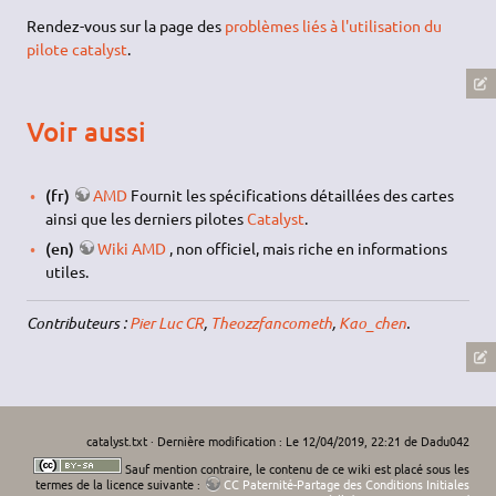
Rendez-vous sur la page des
problèmes liés à l'utilisation du
pilote catalyst
.
Voir aussi
(fr)
AMD
Fournit les spécifications détaillées des cartes
ainsi que les derniers pilotes
Catalyst
.
(en)
Wiki AMD
, non officiel, mais riche en informations
utiles.
Contributeurs :
Pier Luc CR
,
Theozzfancometh
,
Kao_chen
.
catalyst.txt
· Dernière modification : Le 12/04/2019, 22:21 de
Dadu042
Sauf mention contraire, le contenu de ce wiki est placé sous les
termes de la licence suivante :
CC Paternité-Partage des Conditions Initiales