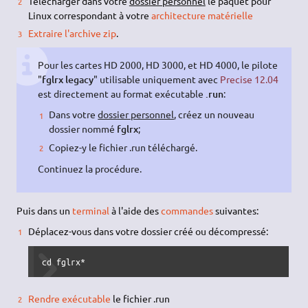
Télécharger dans votre
dossier personnel
le paquet pour
Linux correspondant à votre
architecture matérielle
Extraire l'archive zip
.
Pour les cartes HD 2000, HD 3000, et HD 4000, le pilote
"
fglrx legacy
" utilisable uniquement avec
Precise 12.04
est directement au format exécutable
.run
:
Dans votre
dossier personnel
, créez un nouveau
dossier nommé
fglrx
;
Copiez-y le fichier .run téléchargé.
Continuez la procédure.
Puis dans un
terminal
à l'aide des
commandes
suivantes:
Déplacez-vous dans votre dossier créé ou décompressé:
cd fglrx*
Rendre exécutable
le fichier .run