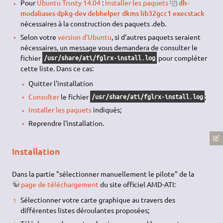
Pour
Ubuntu Trusty 14.04
:
Installer les paquets
dh-
modaliases dpkg-dev debhelper dkms lib32gcc1 execstack
nécessaires à la construction des paquets .deb.
Selon votre
version d'Ubuntu
, si d'autres paquets seraient
nécessaires, un message vous demandera de consulter le
fichier
pour compléter
/usr/share/ati/fglrx-install.log
cette liste. Dans ce cas:
Quitter l'installation
Consulter
le fichier
;
/usr/share/ati/fglrx-install.log
Installer les paquets
indiqués;
Reprendre l'installation.
Installation
Dans la partie "sélectionner manuellement le pilote" de la
page de téléchargement
du site officiel AMD-ATI:
Sélectionner votre carte graphique au travers des
différentes listes déroulantes proposées;