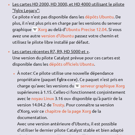
Les cartes HD 2000, HD 3000, et HD 4000 utilisant le pilote
"fglrx Legacy"
;
Ce pilote n'est pas disponible dans les
dépôts Ubuntu
. De
plus, il n'est plus pris en charge par les versions du serveur
graphique
Xorg
au delà d'
Ubuntu Precise 12.04
. Si vous
avez une autre
version d'Ubuntu
passez votre chemin et
utilisez le pilote libre installé par défaut.
Les cartes récentes R7, R9, HD 5000 et +
.
Une version du pilote Catalyst prévue pour ces cartes est
disponible dans les
dépôts officiels Ubuntu
.
À noter: Ce pilote utilise une nouvelle dépendance
propriétaire (paquet
fglrx-core
). Ce paquet n'est pris en
charge qu'avec les versions du
serveur graphique Xorg
supérieures à 1.15. Celles-ci fonctionnent conjointement
avec le
noyau Linux
3.16 ou+ disponible qu'à partir de la
version 14.04.2 de
Trusty
. Pour connaître sa version
d'Xorg, voir ce
chapitre de la page Xorg
de la
documentation.
Avec une version antérieure d'Ubuntu, il est possible
d'utiliser le dernier pilote Catalyst stable et bien adapté