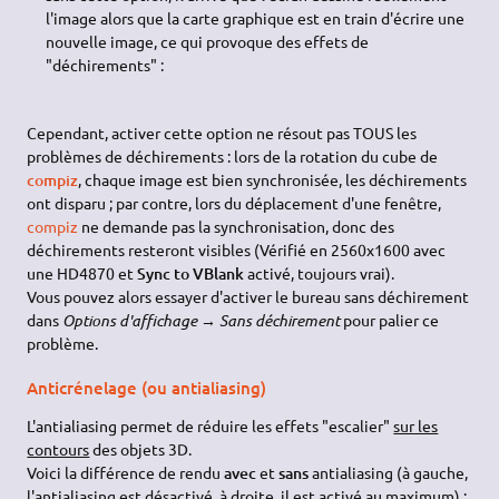
l'image alors que la carte graphique est en train d'écrire une
nouvelle image, ce qui provoque des effets de
"déchirements" :
Cependant, activer cette option ne résout pas TOUS les
problèmes de déchirements : lors de la rotation du cube de
compiz
, chaque image est bien synchronisée, les déchirements
ont disparu ; par contre, lors du déplacement d'une fenêtre,
compiz
ne demande pas la synchronisation, donc des
déchirements resteront visibles (Vérifié en 2560x1600 avec
une HD4870 et
Sync to VBlank
activé, toujours vrai).
Vous pouvez alors essayer d'activer le bureau sans déchirement
dans
Options d'affichage → Sans déchirement
pour palier ce
problème.
Anticrénelage (ou antialiasing)
L'antialiasing permet de réduire les effets "escalier"
sur les
contours
des objets 3D.
Voici la différence de rendu
avec
et
sans
antialiasing (à gauche,
l'antialiasing est désactivé, à droite, il est activé au maximum) :