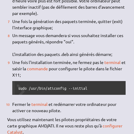
d'heure voire plus est fort possible. Votre ordinateur peut
sembler inactif (pas de défilement des barres d'avancement
par exemple).
Une fois la génération des paquets terminée, quitter (exit)
l'interface graphique;
Un message vous demandera si vous souhaitez installer ces
paquets générés, répondre "oui".
L'installation des paquets .deb ainsi générés démarre;
Une fois l'installation terminée, ne fermez pas le
terminal
et
saisir la
commande
pour configurer le pilote dans le fichier
X11;
sudo /usr/bin/aticonfig --initial
Fermer le
terminal
et redémarrer votre ordinateur pour
activer ce nouveau pilote.
Vous utilisez maintenant les pilotes propriétaires de votre
carte graphique AMD/ATI. Il ne vous reste plus qu'à
configurer
Catalyst
.