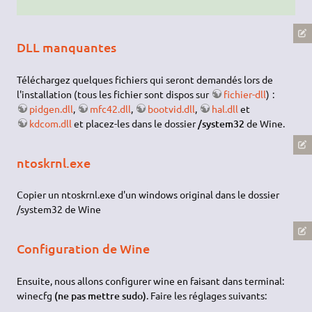
DLL manquantes
Téléchargez quelques fichiers qui seront demandés lors de
l'installation (tous les fichier sont dispos sur
fichier-dll
) :
pidgen.dll
,
mfc42.dll
,
bootvid.dll
,
hal.dll
et
kdcom.dll
et placez-les dans le dossier
/system32
de Wine.
ntoskrnl.exe
Copier un ntoskrnl.exe d'un windows original dans le dossier
/system32 de Wine
Configuration de Wine
Ensuite, nous allons configurer wine en faisant dans terminal:
winecfg
(ne pas mettre sudo)
. Faire les réglages suivants: