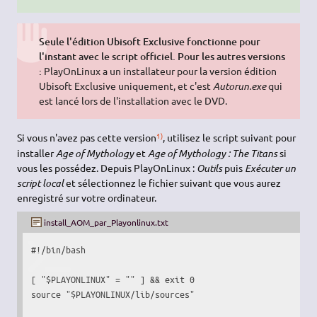
Seule l'édition Ubisoft Exclusive fonctionne pour
l'instant avec le script officiel. Pour les autres versions
:
PlayOnLinux a un installateur pour la version édition
Ubisoft Exclusive uniquement, et c'est
Autorun.exe
qui
est lancé lors de l'installation avec le DVD.
1)
Si vous n'avez pas cette version
, utilisez le script suivant pour
installer
Age of Mythology
et
Age of Mythology : The Titans
si
vous les possédez. Depuis PlayOnLinux :
Outils
puis
Exécuter un
script local
et sélectionnez le fichier suivant que vous aurez
enregistré sur votre ordinateur.
install_AOM_par_Playonlinux.txt
#!/bin/bash
[
"
$PLAYONLINUX
"
 = 
""
]
&&
exit
0
source
"
$PLAYONLINUX
/lib/sources"