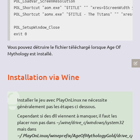
POL_LoadVar_ScreenResolution

POL_Shortcut 
"aom.exe"
"
$TITLE
"
""
"xres=
$ScreenWidth
 yre
POL_Shortcut 
"aomx.exe"
"
$TITLE
 - The Titans"
""
"xres=
$S
exit
0
Vous pouvez détruire le fichier téléchargé lorsque Age Of
Mythology est installé.
Installation via Wine
Installer le jeu avec PlayOnLinux ne nécessite
généralement pas les étapes ci dessous.
Cependant si des dll viennent à manquer, il faut les
placer non pas dans
~/.wine/drive_c/windows/system32
mais dans
~/.PlayOnLinux/wineprefix/AgeOfMythologyGold/drive_c/wi