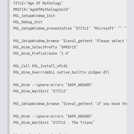
TITLE
=
"Age Of Mythology"
PREFIX
=
"AgeOfMythologyGold"
POL_SetupWindow_Init

POL_Debug_Init

POL_SetupWindow_presentation 
"
$TITLE
"
"Microsoft"
""
"Tin
POL_SetupWindow_browse 
"
$(eval_gettext 'Please select $TI
POL_Wine_SelectPrefix 
"
$PREFIX
"
POL_Wine_PrefixCreate 
"1.4"
POL_Call POL_Install_mfc42

POL_Wine_OverrideDLL native,
builtin
 pidgen.dll

POL_Wine 
--ignore-errors
"
$APP_ANSWER
"
POL_Wine_WaitExit 
"
$TITLE
"
POL_SetupWindow_browse 
"
$(eval_gettext 'If you have the T
POL_Wine 
--ignore-errors
"
$APP_ANSWER
"
POL_Wine_WaitExit 
"
$TITLE
 - The Titans"