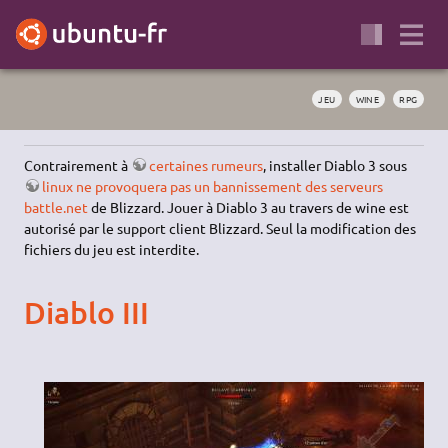
JEU
WINE
RPG
Contrairement à
certaines rumeurs
, installer Diablo 3 sous
linux ne provoquera pas un bannissement des serveurs
battle.net
de Blizzard. Jouer à Diablo 3 au travers de wine est
autorisé par le support client Blizzard. Seul la modification des
fichiers du jeu est interdite.
Diablo III