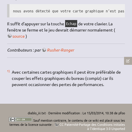
nous avons détecté que votre carte graphique n'est pas co
Il suffit d'appuyer sur la touche
de votre clavier. La
Echap
fenêtre se ferme et le jeu devrait démarrer normalement (
source
)
Contributeurs : par
Rusher-Ranger
1)
Avec certaines cartes graphiques il peut être préférable de
couper les effets graphiques du bureau (compiz) car ils
peuvent occasionner des pertes de performances.
diablo_iii.txt
· Dernière modification : Le 15/03/2014, 10:38 de
pfoo
Sauf mention contraire, le contenu de ce wiki est placé sous les
termes de la licence suivante :
CC Paternité-Partage des Conditions Initiales
à l'Identique 3.0 Unported