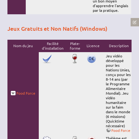
un bon moyen
d'apprendre l'anglais
par la pratique.
Jeux Gratuits et Non Natifs (Windows)
Facilité
Plate-
Nom du jeu
Licence
Description
d'installation
forme
Jeu vidéo
développé
pour les
Nations Unies,
conçu pour les
8-14 ans (par
le Programme
Alimentaire
Food Force
Mondial). Jeu
vidéo
humanitaire
sur la faim
dans le monde
(6 missions)
(Quicktime
nécessaire)
Food Force
Thélème est