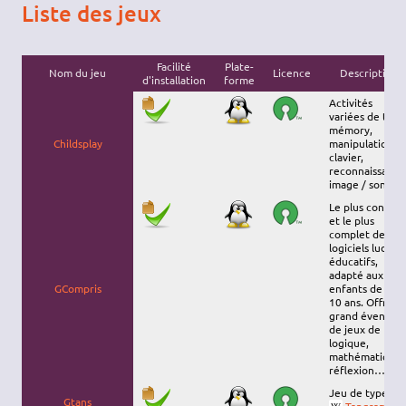
Liste des jeux
Facilité
Plate-
Nom du jeu
Licence
Description
d'installation
forme
Activités
variées de type
mémory,
Childsplay
manipulation d
clavier,
reconnaissance
image / son…
Le plus connu
et le plus
complet des
logiciels ludo-
éducatifs,
adapté aux
GCompris
enfants de 2 à
10 ans. Offre u
grand éventail
de jeux de
logique,
mathématiques
réflexion…
Jeu de type
Gtans