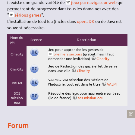
il existe une grande variété de
jeux par navigateur web
qui
permettent de progresser dans tous les domaines avec des
"
sérious games
".
L'installation de IcedTea (inclus dans
openJDK
ou de Java est
souvent nécessaire.
Nom du
Licence
Description
jeu
Jeu pour apprendre les gestes de
Cinacity
premiers secours
(gratuit mais il faut
demander une invitation)
Cinacity
Jeu de Réduction des gaz à effet de serre
ClimCity
dans une ville
Climcity
VALMI = VALorisation des Métiers de
VALMI
l'Industrie, tout est dans le titre
VALMI
SOS
Résoudre des jeux pour apprendre sur l'eau
mission
(ile de france)
sos-mission-eau
eau
Forum