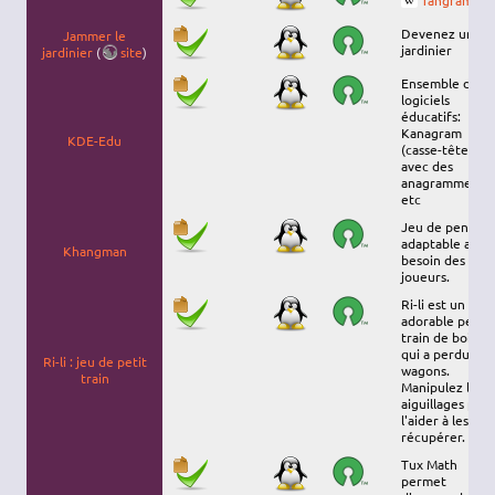
Tangram
Devenez un
Jammer le
jardinier
jardinier
(
site
)
Ensemble de
logiciels
éducatifs:
Kanagram
KDE-Edu
(casse-têtes
avec des
anagrammes),
etc
Jeu de pendu,
adaptable au
Khangman
besoin des
joueurs.
Ri-li est un
adorable petit
train de bois,
qui a perdu ses
Ri-li : jeu de petit
wagons.
train
Manipulez les
aiguillages pou
l'aider à les
récupérer.
Tux Math
permet