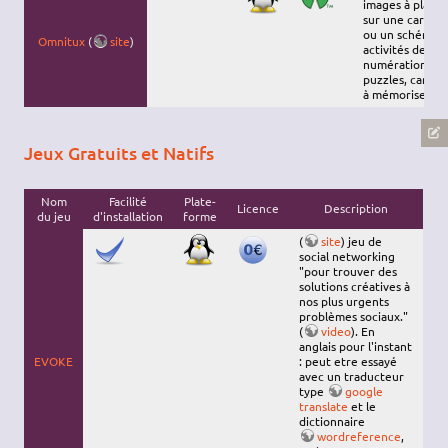
images à placer
sur une carte
ou un schéma,
Omnitux
(
site
)
activités de
numération,
puzzles, cartes
à mémoriser…
Jeux Gratuits et Natifs
Nom
Facilité
Plate-
Licence
Description
du jeu
d'installation
forme
(
site
) jeu de
social networking
"pour trouver des
solutions créatives à
nos plus urgents
problèmes sociaux."
(
video
). En
anglais pour l'instant
EVOKE
: peut etre essayé
avec un traducteur
type
google
translate
et le
dictionnaire
wordreference
,