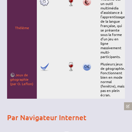
un outil
multimédia
d’assistance à
l’apprentissage
de la langue
française, qui
Thélème
se présente
sous la forme
d’un jeu en
ligne
massivement
multi-
participants.
Plusieurs jeux
de géographie.
Fonctionnent
Jeux de
bien en mode
géographie
normal
(par O. Leflon)
(fenêtre), mais
pas en plein
écran.
Par Navigateur Internet