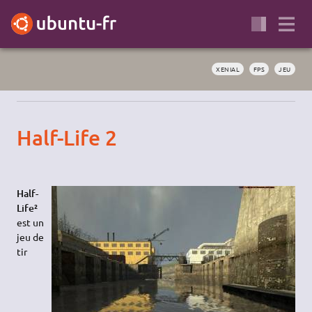
XENIAL
FPS
JEU
Half-Life 2
Half-
Life²
est un
jeu de
tir