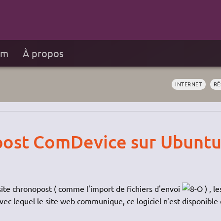
um
À propos
INTERNET
RÉ
opost ComDevice sur Ubunt
site chronopost ( comme l'import de fichiers d'envoi
) , le
l avec lequel le site web communique, ce logiciel n'est disponible