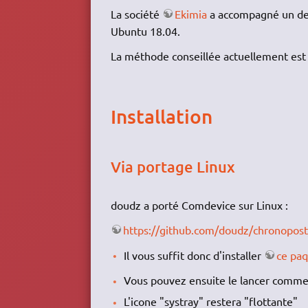
La société
Ekimia
a accompagné un de s
Ubuntu 18.04.
La méthode conseillée actuellement est 
Installation
Via portage Linux
doudz a porté Comdevice sur Linux :
https://github.com/doudz/chronopos
Il vous suffit donc d'installer
ce paq
Vous pouvez ensuite le lancer comme
L'icone "systray" restera "flottante"