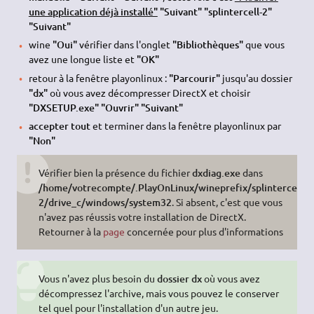
une application déjà installé"
"Suivant" "splintercell-2"
"Suivant"
wine
"Oui"
vérifier dans l'onglet
"Bibliothèques"
que vous
avez une longue liste et
"OK"
retour à la fenêtre playonlinux :
"Parcourir"
jusqu'au dossier
"dx"
où vous avez décompresser DirectX et choisir
"DXSETUP.exe" "Ouvrir" "Suivant"
accepter tout
et terminer dans la fenêtre playonlinux par
"Non"
Vérifier bien la présence du fichier
dxdiag.exe
dans
/home/votrecompte/.PlayOnLinux/wineprefix/splintercell-
2/drive_c/windows/system32
. Si absent, c'est que vous
n'avez pas réussis votre installation de DirectX.
Retourner à la
page
concernée pour plus d'informations
Vous n'avez plus besoin du
dossier dx
où vous avez
décompressez l'archive, mais vous pouvez le conserver
tel quel pour l'installation d'un autre jeu.