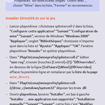
"Propriétés" sur directx.exe, onglet "Ouvrir avec",
choisir "Wine" dans la liste, "Fermer" et recommencer.
Installer DirectX9.0c sur le jeu
Lancer playonlinux : choisissez splintercell-2 dans la liste,
"Configurer cette application" "Suivant" "Configuration de
wine" "Suivant"
, version de Windows
"Windows 2000"
"Appliquer"
, onglet
"Bibliothèques"
choisissez n'importe
quoi dans la liste et
"Ajouter" "Appliquer" "OK"
. Fenêtre
playonlinux
"Annuler"
et quitter playonlinux.
Dans
".PlayOnLinux/wineprefix/splintercell-2"
éditer
"user.reg"
, trouver (touches [Control]+[F])
"DllOverrides"
,
en dessous de la ligne
[Software\\Wine\\DllOverrides]
effacer la première ligne et remplacer par la
liste de la page
wine_directx
Dans
".PlayOnLinux/wineprefix/splintercell-
2/drive_c/windows/system32"
déposer les
trois .dll
Ouvrir
playonlinux
, bouton
"Installer"
, en bas à gauche
"Installer … une application non supportée"
,
"Installation
manuelle" "Suivant" "Suivant"
, cette fois c'est
"Modifier