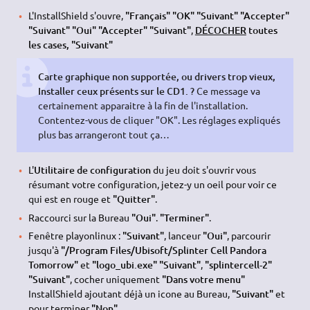
L'InstallShield s'ouvre,
"Français" "OK" "Suivant" "Accepter"
"Suivant" "Oui" "Accepter" "Suivant"
,
DÉCOCHER
toutes
les cases, "Suivant"
Carte graphique non supportée, ou drivers trop vieux,
Installer ceux présents sur le CD1. ?
Ce message va
certainement apparaitre à la fin de l'installation.
Contentez-vous de cliquer "OK". Les réglages expliqués
plus bas arrangeront tout ça…
L'
Utilitaire de configuration
du jeu doit s'ouvrir vous
résumant votre configuration, jetez-y un oeil pour voir ce
qui est en rouge et
"Quitter"
.
Raccourci sur la Bureau
"Oui"
.
"Terminer"
.
Fenêtre playonlinux :
"Suivant"
, lanceur
"Oui"
, parcourir
jusqu'à
"/Program Files/Ubisoft/Splinter Cell Pandora
Tomorrow"
et
"logo_ubi.exe" "Suivant"
,
"splintercell-2"
"Suivant"
, cocher uniquement
"Dans votre menu"
InstallShield ajoutant déjà un icone au Bureau,
"Suivant"
et
pour terminer
"Non"
.