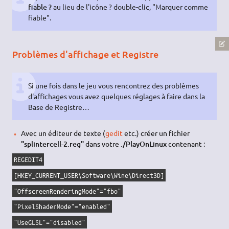
fiable ?
au lieu de l'icône ? double-clic, "Marquer comme
fiable".
Problèmes d'affichage et Registre
Si une fois dans le jeu vous rencontrez des problèmes
d'affichages vous avez quelques réglages à faire dans la
Base de Registre…
Avec un éditeur de texte (
gedit
etc.) créer un fichier
"splintercell-2.reg"
dans votre
./PlayOnLinux
contenant :
REGEDIT4
[HKEY_CURRENT_USER\Software\Wine\Direct3D]
"OffscreenRenderingMode"="fbo"
"PixelShaderMode"="enabled"
"UseGLSL"="disabled"