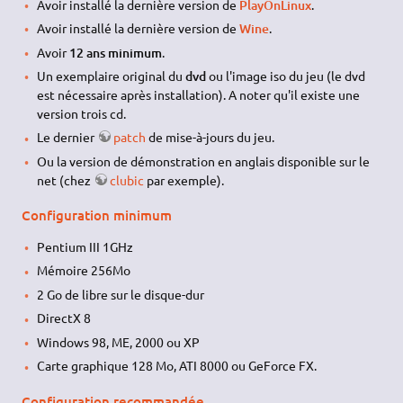
Avoir installé la dernière version de
PlayOnLinux
.
Avoir installé la dernière version de
Wine
.
Avoir
12 ans minimum
.
Un exemplaire original du
dvd
ou l'image iso du jeu (le dvd
est nécessaire après installation). A noter qu'il existe une
version trois cd.
Le dernier
patch
de mise-à-jours du jeu.
Ou la version de démonstration en anglais disponible sur le
net (chez
clubic
par exemple).
Configuration minimum
Pentium III 1GHz
Mémoire 256Mo
2 Go de libre sur le disque-dur
DirectX 8
Windows 98, ME, 2000 ou XP
Carte graphique 128 Mo, ATI 8000 ou GeForce FX.
Configuration recommandée