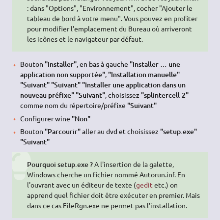
: dans "Options", "Environnement", cocher "Ajouter le
tableau de bord à votre menu". Vous pouvez en profiter
pour modifier l'emplacement du Bureau où arriveront
les icônes et le navigateur par défaut.
Bouton
"Installer"
, en bas à gauche
"Installer … une
application non supportée"
,
"Installation manuelle"
"Suivant" "Suivant" "Installer une application dans un
nouveau préfixe" "Suivant"
, choisissez
"splintercell-2"
comme nom du répertoire/préfixe
"Suivant"
Configurer wine
"Non"
Bouton
"Parcourir"
aller au dvd et choisissez
"setup.exe"
"Suivant"
Pourquoi setup.exe ?
A l'insertion de la galette,
Windows cherche un fichier nommé Autorun.inf. En
l'ouvrant avec un éditeur de texte (
gedit
etc.) on
apprend quel fichier doit être exécuter en premier. Mais
dans ce cas FileRgn.exe ne permet pas l'installation.