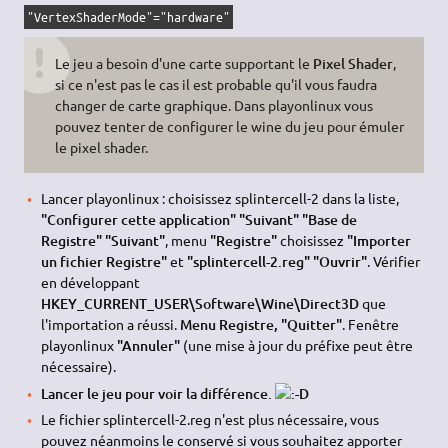
"VertexShaderMode"="hardware"
Le jeu a besoin d'une carte supportant le
Pixel Shader
,
si ce n'est pas le cas il est probable qu'il vous faudra
changer de carte graphique. Dans playonlinux vous
pouvez tenter de configurer le wine du jeu pour émuler
le pixel shader.
Lancer playonlinux : choisissez splintercell-2 dans la liste,
"Configurer cette application" "Suivant" "Base de
Registre" "Suivant"
, menu
"Registre"
choisissez
"Importer
un fichier Registre"
et
"splintercell-2.reg" "Ouvrir"
. Vérifier
en développant
HKEY_CURRENT_USER\Software\Wine\Direct3D
que
l'importation a réussi.
Menu Registre, "Quitter"
. Fenêtre
playonlinux
"Annuler"
(une mise à jour du préfixe peut être
nécessaire).
Lancer le jeu pour voir la différence.
Le fichier splintercell-2.reg n'est plus nécessaire, vous
pouvez néanmoins le conservé si vous souhaitez apporter