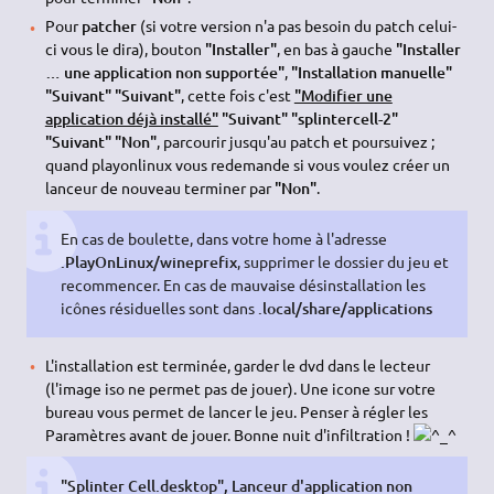
Pour
patcher
(si votre version n'a pas besoin du patch celui-
ci vous le dira), bouton
"Installer"
, en bas à gauche
"Installer
… une application non supportée"
,
"Installation manuelle"
"Suivant" "Suivant"
, cette fois c'est
"Modifier une
application déjà installé"
"Suivant" "splintercell-2"
"Suivant" "Non"
, parcourir jusqu'au patch et poursuivez ;
quand playonlinux vous redemande si vous voulez créer un
lanceur de nouveau terminer par
"Non"
.
En cas de boulette, dans votre home à l'adresse
.PlayOnLinux/wineprefix
, supprimer le dossier du jeu et
recommencer. En cas de mauvaise désinstallation les
icônes résiduelles sont dans
.local/share/applications
L'installation est terminée, garder le dvd dans le lecteur
(l'image iso ne permet pas de jouer). Une icone sur votre
bureau vous permet de lancer le jeu. Penser à régler les
Paramètres avant de jouer. Bonne nuit d'infiltration !
"Splinter Cell.desktop", Lanceur d'application non