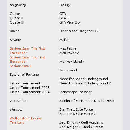
no gravity
Far Cry
Quake
GTA
Quake II
GTA 3
Quake III
GTA Vice City
Racer
Hidden and Dangerous 2
Savage
Mafia
Serious Sam : The First
Max Payne
Encounter
Max Payne 2
Serious Sam : The First
Encounter
Monkey Island 4
Serious Sam 2
Morrowind
Soldier of Fortune
Need for Speed: Underground
Unreal Tournament
Need for Speed: Underground 2
Unreal Tournament 2003
Unreal Tournament 2004
Planescape Torment
vegastrike
Soldier of Fortune II - Double Helix
Warsow
Star Trek: Elite Force
Star Trek: Elite Force 2
Wolfenstein: Enemy
Territory
Jedi Knight - Kedi Academy
Jedi Knight II - Jedi Outcast