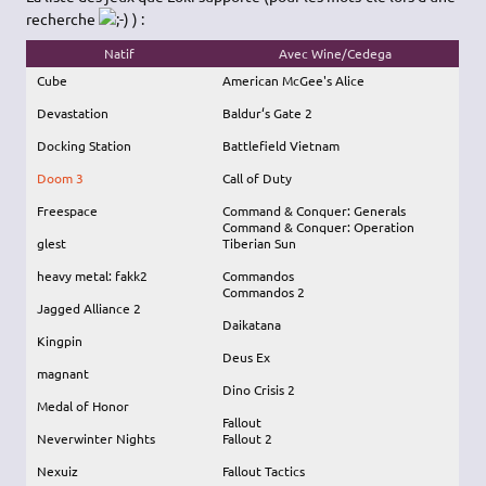
recherche
) :
Natif
Avec Wine/Cedega
Cube
American McGee's Alice
Devastation
Baldur‘s Gate 2
Docking Station
Battlefield Vietnam
Doom 3
Call of Duty
Freespace
Command & Conquer: Generals
Command & Conquer: Operation
glest
Tiberian Sun
heavy metal: fakk2
Commandos
Commandos 2
Jagged Alliance 2
Daikatana
Kingpin
Deus Ex
magnant
Dino Crisis 2
Medal of Honor
Fallout
Neverwinter Nights
Fallout 2
Nexuiz
Fallout Tactics