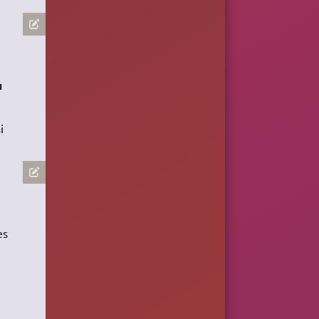
u
i
es