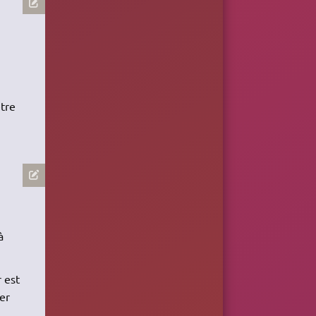
etre
à
r est
er