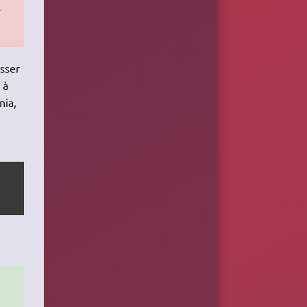
-
asser
 à
nia,