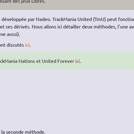
lisant des jeux Libres.
e développée par Nadeo. TrackMania United (TmU) peut fonctio
 ses dérivés. Nous allons ici détailler deux méthodes, l'une a
ne aussi).
ont discutés
ici
.
TrackMania Nations et United Forever
ici
.
ez la seconde méthode
.