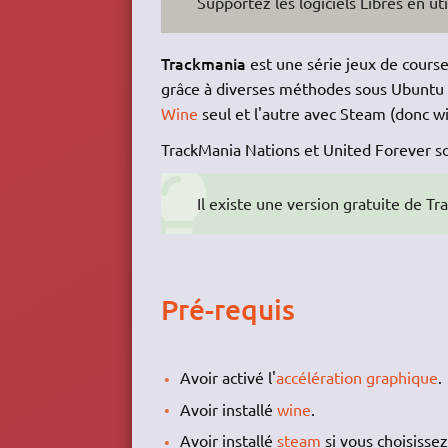
Supportez les logiciels Libres en uti
Trackmania
est une série jeux de cours
grâce à diverses méthodes sous Ubuntu et
Wine
seul et l'autre avec Steam (donc wi
TrackMania Nations et United Forever s
Il existe une version gratuite de 
Pré-requis
Avoir activé l'
accélération graphique
.
Avoir installé
wine
.
Avoir installé
steam
si vous choisiss