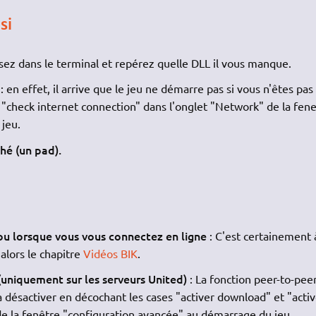
si
lisez dans le terminal et repérez quelle DLL il vous manque.
: en effet, il arrive que le jeu ne démarre pas si vous n'êtes pas
e "check internet connection" dans l'onglet "Network" de la fen
jeu.
hé (un pad).
 ou lorsque vous vous connectez en ligne
: C'est certainement 
 alors le chapitre
Vidéos BIK
.
 (uniquement sur les serveurs United)
: La fonction peer-to-pee
 désactiver en décochant les cases "activer download" et "activ
de la fenêtre "configuration avancée" au démarrage du jeu.