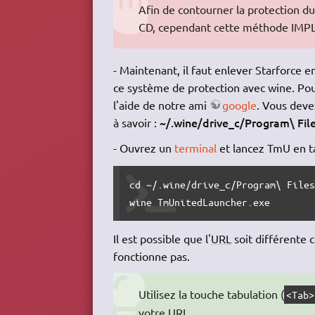
Afin de contourner la protection d
CD, cependant cette méthode IM
- Maintenant, il faut enlever Starforce 
ce système de protection avec wine. Pou
l'aide de notre ami
google
. Vous deve
~/.wine/drive_c/Program\ Fil
à savoir :
- Ouvrez un
terminal
et lancez TmU en t
cd ~/.wine/drive_c/Program\ Files
wine TmUnitedLauncher.exe
Il est possible que l'
URL
soit différente c
fonctionne pas.
Utilisez la touche tabulation (
<Tab>
votre
URL
.