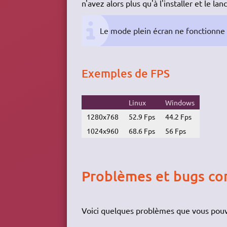
n'avez alors plus qu'à l'installer et le lanc
Le mode plein écran ne fonctionne p
Exemples de FPS
Linux
Windows
1280x768
52.9 Fps
44.2 Fps
1024x960
68.6 Fps
56 Fps
Problèmes et bugs co
Voici quelques problèmes que vous pouv