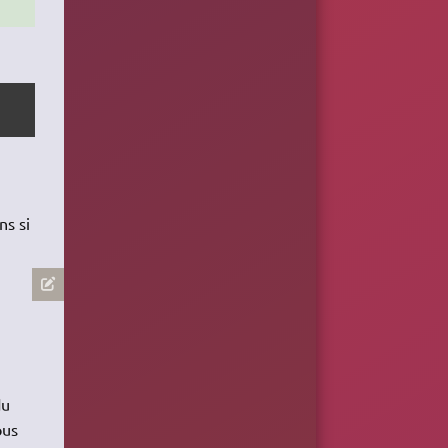
ns si
u
ous