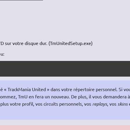
DVD sur votre disque dur. (TmUnitedSetup.exe)
eu:
é « TrackMania United » dans votre répertoire personnel. Si vo
enommez, TmU en fera un nouveau. De plus, il vous demandera à
lus votre profil, vos circuits personnels, vos
replays
, vos
skins