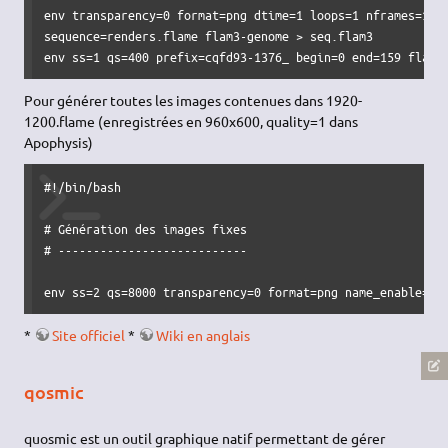
env transparency=0 format=png dtime=1 loops=1 nframes=160 
sequence=renders.flame flam3-genome > seq.flam3

env ss=1 qs=400 prefix=cqfd93-1376_ begin=0 end=159 flam3
Pour générer toutes les images contenues dans 1920-
1200.flame (enregistrées en 960x600, quality=1 dans
Apophysis)
#!/bin/bash

# Génération des images fixes

# ---------------------------

env ss=2 qs=8000 transparency=0 format=png name_enable=1 
*
Site officiel
*
Wiki en anglais
qosmic
quosmic est un outil graphique natif permettant de gérer