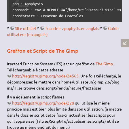
nom : Apophysis

commande : env WINEPREFIX="/home/utilisateur/.wine" wine "
commentaire : Créateur de Fractales
*
Site officiel
*
Tutoriels apophysis en anglais
*
Guide
utilisateur (en anglais)
Greffon et Script de The Gimp
Iterated Function System (IFS) est un greffon de
The Gimp
.
Téléchargeable à cette adresse
http://registry.gimp.org/node/24563
. Une fois téléchargé, le
décompresser, le mettre dans home/utilisateur/.gimp-2.6/plug-
ins/. Il se trouve dans script/rendu/nature/fractaliser
Il y a également le script flames
http://registry.gimp.org/node/228
qui utilise le même
principe mais est bien plus limité dans son utilisation. (à mettre
dans le dossier script cette fois-ci, actualiser les scripts pour
qu'il apparaisse (Filtres/Script-Fu/actualiser les scripts) et il se
trouve au même endroit du menu.)