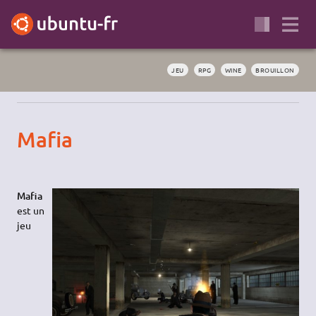
JEU
RPG
WINE
BROUILLON
Mafia
Mafia
est un
jeu