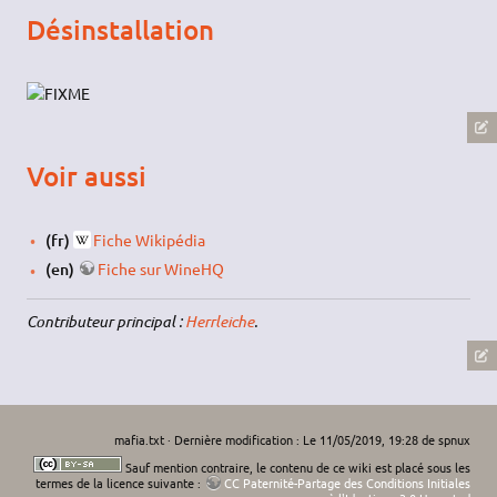
Désinstallation
Voir aussi
(fr)
Fiche Wikipédia
(en)
Fiche sur WineHQ
Contributeur principal :
Herrleiche
.
mafia.txt
· Dernière modification : Le 11/05/2019, 19:28 de
spnux
Sauf mention contraire, le contenu de ce wiki est placé sous les
termes de la licence suivante :
CC Paternité-Partage des Conditions Initiales