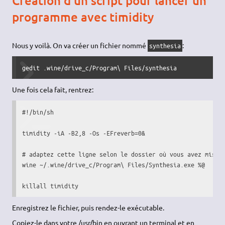
Création d'un script pour lancer un
programme avec timidity
Nous y voilà. On va créer un fichier nommé
:
synthesia
gedit .wine/drive_c/Program\ Files/synthesia
Une fois cela fait, rentrez:
#!/bin/sh
timidity 
-iA
 -B2,
8
-Os
-EFreverb
=
0
&
# adaptez cette ligne selon le dossier où vous avez mis l
wine
 ~
/
.wine
/
drive_c
/
Program\ Files
/
Synthesia.exe 
%@
killall
 timidity
Enregistrez le fichier, puis rendez-le exécutable.
Copiez-le dans votre /usr/bin en ouvrant un terminal et en