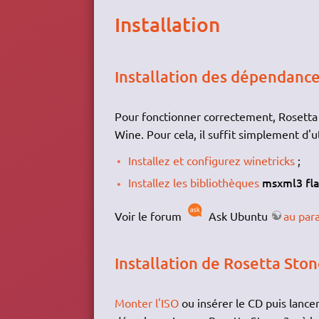
Installation
Installation des dépendanc
Pour fonctionner correctement, Rosetta
Wine. Pour cela, il suffit simplement d'ut
Installez et configurez winetricks
;
msxml3 fla
Installez les bibliothèques
Voir le forum
Ask Ubuntu
au par
Installation de Rosetta Ston
Monter l'ISO
ou insérer le CD puis lancer