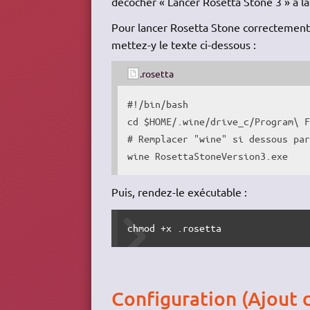
décocher « Lancer Rosetta Stone 3 » à la f
Pour lancer Rosetta Stone correctemen
mettez-y le texte ci-dessous :
.rosetta
#!/bin/bash
cd
$HOME
/
.wine
/
drive_c
/
Program\ 
# Remplacer "wine" si dessous pa
wine
 RosettaStoneVersion3.exe
Puis, rendez-le exécutable :
chmod
 +x .rosetta
Configuration (Ajout 