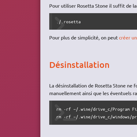
Pour utiliser Rosetta Stone il suffit de 
./.rosetta
Pour plus de simplicité, on peut
créer un
Désinstallation
La désinstallation de Rosetta Stone ne f
manuellement ainsi que les éventuels rac
rm
-rf
 ~
/
.wine
/
drive_c
/
Program F
rm
-rf
 ~
/
.wine
/
drive_c
/
windows
/
p