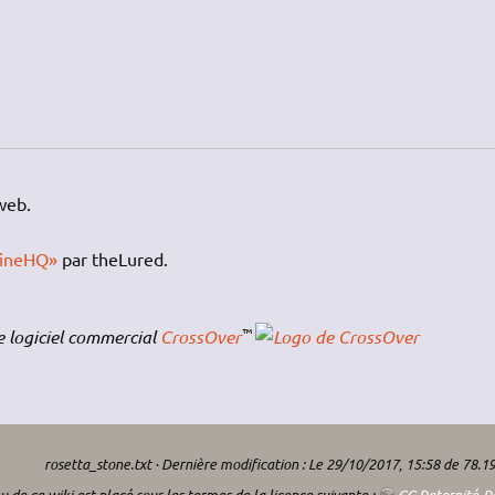
web.
WineHQ»
par theLured.
™
e logiciel commercial
CrossOver
rosetta_stone.txt
· Dernière modification : Le 29/10/2017, 15:58 de
78.19