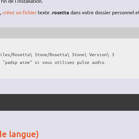
in de l'installation.
.rosetta
t,
créez un fichier
texte
dans votre dossier personnel e
Files
/
Rosetta\ Stone
/
Rosetta\ Stone\ Version\ 
3
r "padsp wine" si vous utilisez pulse audio.
de langue)