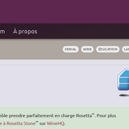
um
À propos
XENIAL
WINE
ÉDUCATION
LA
™
ble prendre parfaitement en charge Rosetta
. Pour plus
™
e à Rosetta Stone
sur
WineHQ
.