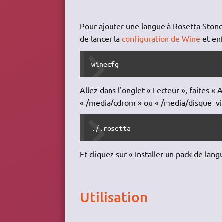
Pour ajouter une langue à Rosetta Stone,
de lancer la
configuration de Wine
et en
winecfg
Allez dans l'onglet « Lecteur », faites «
« /media/cdrom » ou « /media/disque_virt
./.rosetta
Et cliquez sur « Installer un pack de lan
Utilisation