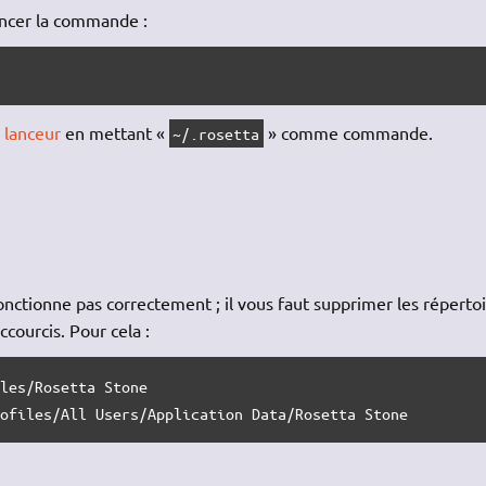
lancer la commande :
 lanceur
en mettant «
» comme commande.
~/.rosetta
onctionne pas correctement ; il vous faut supprimer les réperto
courcis. Pour cela :
iles
/
rofiles
/
All Users
/
Application Data
/
Rosetta Stone 